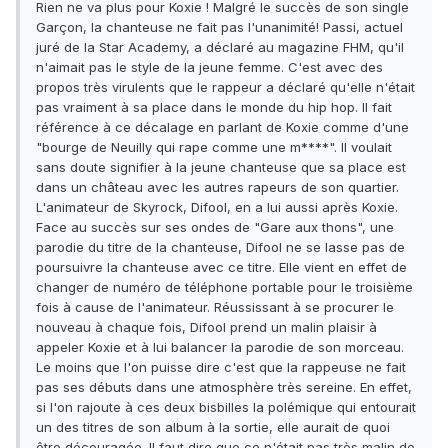
Rien ne va plus pour Koxie ! Malgré le succès de son single
Garçon, la chanteuse ne fait pas l'unanimité! Passi, actuel
juré de la Star Academy, a déclaré au magazine FHM, qu'il
n'aimait pas le style de la jeune femme. C'est avec des
propos très virulents que le rappeur a déclaré qu'elle n'était
pas vraiment à sa place dans le monde du hip hop. Il fait
référence à ce décalage en parlant de Koxie comme d'une
"bourge de Neuilly qui rape comme une m****". Il voulait
sans doute signifier à la jeune chanteuse que sa place est
dans un château avec les autres rapeurs de son quartier.
L'animateur de Skyrock, Difool, en a lui aussi après Koxie.
Face au succès sur ses ondes de "Gare aux thons", une
parodie du titre de la chanteuse, Difool ne se lasse pas de
poursuivre la chanteuse avec ce titre. Elle vient en effet de
changer de numéro de téléphone portable pour le troisième
fois à cause de l'animateur. Réussissant à se procurer le
nouveau à chaque fois, Difool prend un malin plaisir à
appeler Koxie et à lui balancer la parodie de son morceau.
Le moins que l'on puisse dire c'est que la rappeuse ne fait
pas ses débuts dans une atmosphère très sereine. En effet,
si l'on rajoute à ces deux bisbilles la polémique qui entourait
un des titres de son album à la sortie, elle aurait de quoi
être découragée. Il faut dire que ce n'était pas très malin de