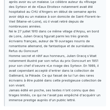
après avoir eu un malaise. Le célèbre auteur du «Rivage
des Syrtes» et de «Eaux Etroites» notamment avait été
hospitalisé au CHU d'Angers en début de semaine après
avoir déjà eu un malaise à son domicile de Saint-Florent-le-
Vieil (Maine-et-Loire), où il vivait retiré depuis de
nombreuses années.
Né le 27 juillet 1910 dans ce même village d'Anjou, en bord
de Loire, Julien Gracq figurait parmi les très grands
écrivains français, auteur de 19 ouvrages nourris de
romantisme allemand, de fantastique et de surréalisme.
Refus du Goncourt
Homme secret et rétif aux honneurs, Julien Gracq s'était
notamment illustré par son refus du prix Goncourt en 1951
pour son chef d'oeuvre «Le rivage des Syrtes». En 1989, il
avait cependant accepté d'entrer dans la collection de
Gallimard, la Pléiade. Ce qui faisait de lui l'un des rares
écrivains à être publié dans cette prestigieuse collection de
son vivant.
Jamais édité en poche, ses textes n'ont connu que des
tirages limités, ce qui ne l'avait pas empêché d'acquérir un
immense prestige auprès d'un public lettré.