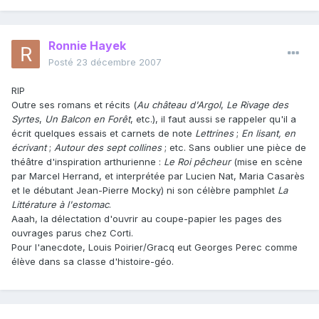
Ronnie Hayek
Posté
23 décembre 2007
RIP
Outre ses romans et récits (
Au château d'Argol
,
Le Rivage des
Syrtes
,
Un Balcon en Forêt
, etc.), il faut aussi se rappeler qu'il a
écrit quelques essais et carnets de note
Lettrines
;
En lisant, en
écrivant
;
Autour des sept collines
; etc. Sans oublier une pièce de
théâtre d'inspiration arthurienne :
Le Roi pêcheur
(mise en scène
par Marcel Herrand, et interprétée par Lucien Nat, Maria Casarès
et le débutant Jean-Pierre Mocky) ni son célèbre pamphlet
La
Littérature à l'estomac
.
Aaah, la délectation d'ouvrir au coupe-papier les pages des
ouvrages parus chez Corti.
Pour l'anecdote, Louis Poirier/Gracq eut Georges Perec comme
élève dans sa classe d'histoire-géo.