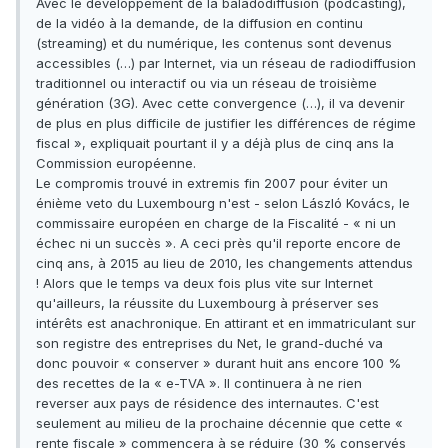
Avec le développement de la baladodiffusion (podcasting),
de la vidéo à la demande, de la diffusion en continu
(streaming) et du numérique, les contenus sont devenus
accessibles (…) par Internet, via un réseau de radiodiffusion
traditionnel ou interactif ou via un réseau de troisième
génération (3G). Avec cette convergence (…), il va devenir
de plus en plus difficile de justifier les différences de régime
fiscal », expliquait pourtant il y a déjà plus de cinq ans la
Commission européenne.
Le compromis trouvé in extremis fin 2007 pour éviter un
énième veto du Luxembourg n'est - selon László Kovács, le
commissaire européen en charge de la Fiscalité - « ni un
échec ni un succès ». A ceci près qu'il reporte encore de
cinq ans, à 2015 au lieu de 2010, les changements attendus
! Alors que le temps va deux fois plus vite sur Internet
qu'ailleurs, la réussite du Luxembourg à préserver ses
intérêts est anachronique. En attirant et en immatriculant sur
son registre des entreprises du Net, le grand-duché va
donc pouvoir « conserver » durant huit ans encore 100 %
des recettes de la « e-TVA ». Il continuera à ne rien
reverser aux pays de résidence des internautes. C'est
seulement au milieu de la prochaine décennie que cette «
rente fiscale » commencera à se réduire (30 % conservés