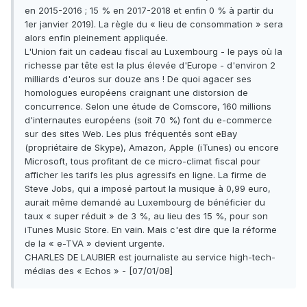
en 2015-2016 ; 15 % en 2017-2018 et enfin 0 % à partir du
1er janvier 2019). La règle du « lieu de consommation » sera
alors enfin pleinement appliquée.
L'Union fait un cadeau fiscal au Luxembourg - le pays où la
richesse par tête est la plus élevée d'Europe - d'environ 2
milliards d'euros sur douze ans ! De quoi agacer ses
homologues européens craignant une distorsion de
concurrence. Selon une étude de Comscore, 160 millions
d'internautes européens (soit 70 %) font du e-commerce
sur des sites Web. Les plus fréquentés sont eBay
(propriétaire de Skype), Amazon, Apple (iTunes) ou encore
Microsoft, tous profitant de ce micro-climat fiscal pour
afficher les tarifs les plus agressifs en ligne. La firme de
Steve Jobs, qui a imposé partout la musique à 0,99 euro,
aurait même demandé au Luxembourg de bénéficier du
taux « super réduit » de 3 %, au lieu des 15 %, pour son
iTunes Music Store. En vain. Mais c'est dire que la réforme
de la « e-TVA » devient urgente.
CHARLES DE LAUBIER est journaliste au service high-tech-
médias des « Echos » - [07/01/08]