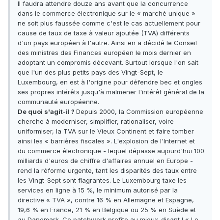
Il faudra attendre douze ans avant que la concurrence
dans le commerce électronique sur le « marché unique »
ne soit plus faussée comme c'est le cas actuellement pour
cause de taux de taxe à valeur ajoutée (TVA) différents
d'un pays européen à l'autre. Ainsi en a décidé le Conseil
des ministres des Finances européen le mois dernier en
adoptant un compromis décevant. Surtout lorsque l'on sait
que l'un des plus petits pays des Vingt-Sept, le
Luxembourg, en est à l'origine pour défendre bec et ongles
ses propres intérêts jusqu'à malmener l'intérêt général de la
communauté européenne.
De quoi s'agit-il ?
Depuis 2000, la Commission européenne
cherche à moderniser, simplifier, rationaliser, voire
uniformiser, la TVA sur le Vieux Continent et faire tomber
ainsi les « barrières fiscales ». L'explosion de l'Internet et
du commerce électronique - lequel dépasse aujourd'hui 100
milliards d'euros de chiffre d'affaires annuel en Europe -
rend la réforme urgente, tant les disparités des taux entre
les Vingt-Sept sont flagrantes. Le Luxembourg taxe les
services en ligne à 15 %, le minimum autorisé par la
directive « TVA », contre 16 % en Allemagne et Espagne,
19,6 % en France, 21 % en Belgique ou 25 % en Suède et
au Danemark. Ce patchwork profite au mieux-disant ! « Le