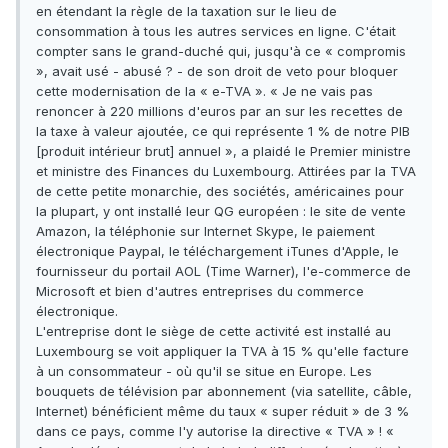
en étendant la règle de la taxation sur le lieu de
consommation à tous les autres services en ligne. C'était
compter sans le grand-duché qui, jusqu'à ce « compromis
», avait usé - abusé ? - de son droit de veto pour bloquer
cette modernisation de la « e-TVA ». « Je ne vais pas
renoncer à 220 millions d'euros par an sur les recettes de
la taxe à valeur ajoutée, ce qui représente 1 % de notre PIB
[produit intérieur brut] annuel », a plaidé le Premier ministre
et ministre des Finances du Luxembourg. Attirées par la TVA
de cette petite monarchie, des sociétés, américaines pour
la plupart, y ont installé leur QG européen : le site de vente
Amazon, la téléphonie sur Internet Skype, le paiement
électronique Paypal, le téléchargement iTunes d'Apple, le
fournisseur du portail AOL (Time Warner), l'e-commerce de
Microsoft et bien d'autres entreprises du commerce
électronique.
L'entreprise dont le siège de cette activité est installé au
Luxembourg se voit appliquer la TVA à 15 % qu'elle facture
à un consommateur - où qu'il se situe en Europe. Les
bouquets de télévision par abonnement (via satellite, câble,
Internet) bénéficient même du taux « super réduit » de 3 %
dans ce pays, comme l'y autorise la directive « TVA » ! «