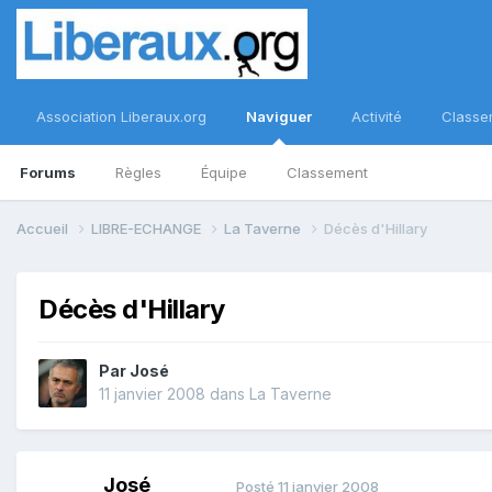
Association Liberaux.org
Naviguer
Activité
Classe
Forums
Règles
Équipe
Classement
Accueil
LIBRE-ECHANGE
La Taverne
Décès d'Hillary
Décès d'Hillary
Par
José
11 janvier 2008
dans
La Taverne
José
Posté
11 janvier 2008