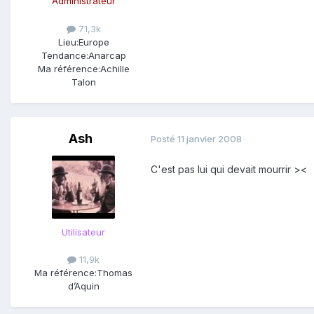
Administrateur
71,3k
Lieu:
Europe
Tendance:
Anarcap
Ma référence:
Achille
Talon
Ash
Posté
11 janvier 2008
C'est pas lui qui devait mourrir ><
Utilisateur
11,9k
Ma référence:
Thomas
d’Aquin