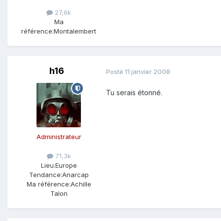
27,6k
Ma
référence:
Montalembert
h16
Posté
11 janvier 2008
Tu serais étonné.
Administrateur
71,3k
Lieu:
Europe
Tendance:
Anarcap
Ma référence:
Achille
Talon