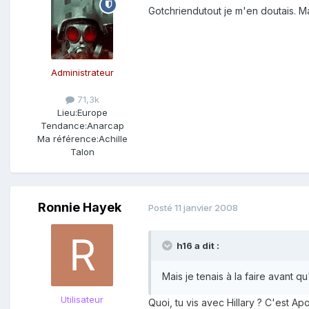
Gotchriendutout je m'en doutais. Mai
Administrateur
71,3k
Lieu:
Europe
Tendance:
Anarcap
Ma référence:
Achille
Talon
Ronnie Hayek
Posté
11 janvier 2008
h16 a dit :
Mais je tenais à la faire avant q
Utilisateur
Quoi, tu vis avec Hillary ? C'est Apo