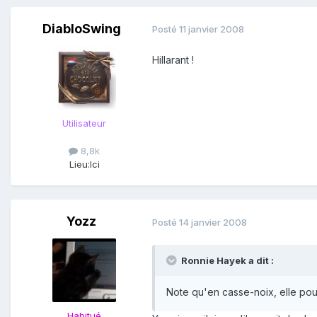
DiabloSwing
Posté
11 janvier 2008
Hillarant !
Utilisateur
8,8k
Lieu:
Ici
Yozz
Posté
14 janvier 2008
Ronnie Hayek a dit :
Note qu'en casse-noix, elle pourr
Habitué