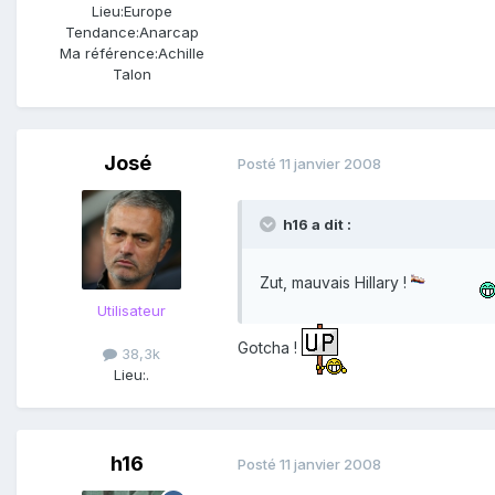
Lieu:
Europe
Tendance:
Anarcap
Ma référence:
Achille
Talon
José
Posté
11 janvier 2008
h16 a dit :
Zut, mauvais Hillary !
Utilisateur
Gotcha !
38,3k
Lieu:
.
h16
Posté
11 janvier 2008