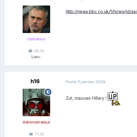
http://news.bbc.co.uk/1/hi/world/as
Utilisateur
38,3k
Lieu:
.
h16
Posté
11 janvier 2008
Zut, mauvais Hillary !
Administrateur
71,3k