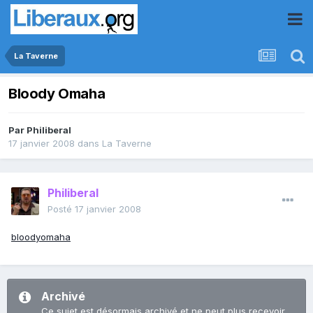
La Taverne
Bloody Omaha
Par
Philiberal
17 janvier 2008
dans
La Taverne
Philiberal
Posté
17 janvier 2008
bloodyomaha
Archivé
Ce sujet est désormais archivé et ne peut plus recevoir