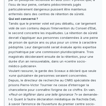
l’issu de leur peine, certains pédocriminels jugés
particulièrement dangereux puissent être maintenus
enfermés dans des centres de rétention de sûreté.
Qui est concerné ?
Tandis que le premier volet est peu débattu, car largement
vidé de son contenu depuis l’intervention du Conseil d’Etat,
le second concentre les inquiétudes. La rétention de sûreté
devrait s’appliquer aux personnes condamnées à une peine
de prison de quinze ans ou plus pour un crime à caractère
pédophile. Leur dangerosité serait évaluée après expertise
psychiatrique par une commission pluridisciplinaire. Trois
magistrats décideraient ensuite de la rétention, pour une
durée d’un an renouvelable, dans un «centre socio-
médico-judiciaire».
Voulant rassurer, la garde des Sceaux a déclaré que seule
«une quinzaine»
de personnes seraient concernées.
Depuis, le directeur de recherche au CNRS spécialiste des
prisons Pierre-Victor Tournier ne cesse d’interroger la
chancellerie pour connaître l’origine de ce chiffre. En vain.
«Peut-on légiférer dans une telle ignorance ?»
se demande-
t-il. Quant à l’autre déclaration médiatique de Rachida Dati,
à savoir l’annonce de l’ouverture du premier centre socio-