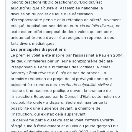
loadNbReaction('NbOldReactions',curDocId);C’est
aujourd’hui que s’ouvre à l’Assemblée nationale la
discussion du projet de loi sur la déclaration
d’irresponsabilité pénale et la rétention de sûreté. Vivement
critiqué, baptisé par ses détracteurs
«la loi faits divers»,
ce
texte est en effet composé de deux volets qui ont pour
unique cohérence d’avoir été rédigés en réponse à des
faits divers médiatiques.
Les principales dispositions
Le premier volet a été inspiré par l’assassinat à Pau en 2004
de deux infirmières par un jeune schizophrène déclaré
irresponsable. Face aux familles des victimes, Nicolas
Sarkozy s’était révolté qu’il n’y ait pas de procès. La
première rédaction du projet de loi prévoyait donc que
puissent être rendus des
«arrêts de culpabilité civile»
à
l’issue d’une audience publique devant la chambre de
l’instruction. Retoquée par le Conseil d’Etat, cette notion de
«culpabilité civile» a disparu. Seule est maintenue la
possibilité d’une audience devant la chambre de
l’instruction, qui existait déjà auparavant.
La deuxième partie du texte est le volet «affaire Evrard»,
rédigé suite à l’enlèvement et au viol du jeune garçon Enis
par un pédophile récidiviste en août 2007. Il prévoit que, à