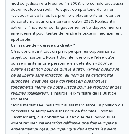
médico-judiciaire à Fresnes fin 2008, elle semble tout aussi
déconnectée du réel… Puisque, compte tenu de la non-
rétroactivité de la loi, les premiers placements en rétention
de sûreté ne pourront intervenir qu’en 2023. Réalisant in
extremis l’incohérence, le gouvernement a déposé hier un
amendement pour tenter de rendre le texte immédiatement
applicable.
Un risque de «dérive du droit» ?
C’est donc avant tout un principe que les opposants au
projet combattent. Robert Badinter dénonce l’idée qu’on
puisse maintenir une personne en détention
«pour ce
qu’elle est et non pour ce qu’elle a fait».
«Priver quelqu’un
de sa liberté sans infraction, au nom de sa dangerosité
supposée, c’est une idée qui remet en question les
fondements même de notre justice pour se rapprocher des
régimes totalitaires»,
s’insurge l’ex-ministre de la Justice
socialiste.
Moins médiatisée, mais tout aussi marquante, la position du
commissaire européen aux Droits de l’homme Thomas
Hammarberg, qui condamne le fait que des individus se
voient refuser
«la libération définitive une fois leur peine
entièrement purgée, pour peu que des experts les aient