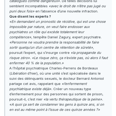
catalogués comme dangereux».
De telles décisions lui
semblent incompatibles
«avec le droit de n’être pas jugé ou
puni deux fois»
en l’absence d’une nouvelle infraction.
Que disent les experts ?
«En demandant un pronostic de récidive, qui est une chose
impossible par nature, on veut faire endosser aux
psychiatres un rôle qui excède totalement leur
compétence»,
tempête Daniel Zagury, expert psychiatre.
«Personne ne voudra prendre la responsabilité de faire
sortir quelqu’un d’un centre de rétention de sûreté»,
poursuit l’expert, qui s’insurge contre
«la propagande du
risque zéro».
«Le risque zéro, ça n’existe pas, où alors il faut
enfermer 40 % de la population.»
A l’hôpital psychiatrique Charles-Perrens de Bordeaux
(
Libération
d’hier), où une unité s’est spécialisée dans le
suivi des délinquants sexuels, le docteur Bernard Antoniol
partage cet avis, rappelant que
«l’enfermement
psychiatrique existe déjà».
Créer un nouveau type
d’enfermement pour des personnes qui sortent de prison,
poursuit-il, c’est nier
«la vertu thérapeutique de la peine».
«A quoi ça sert de condamner les gens à quinze ans, si on
en est au même point à l’issue de ces quinze années ?»