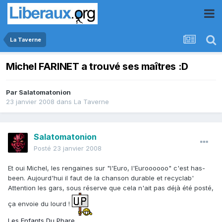
La Taverne
Michel FARINET a trouvé ses maîtres :D
Par
Salatomatonion
23 janvier 2008
dans
La Taverne
Salatomatonion
Posté
23 janvier 2008
Et oui Michel, les rengaines sur "l'Euro, l'Euroooooo" c'est has-
been. Aujourd'hui il faut de la chanson durable et recyclab'
Attention les gars, sous réserve que cela n'ait pas déjà été posté,
ça envoie du lourd !
Les Enfants Du Phare