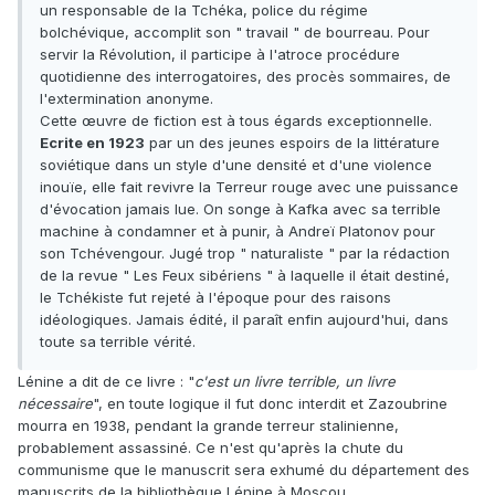
un responsable de la Tchéka, police du régime
bolchévique, accomplit son " travail " de bourreau. Pour
servir la Révolution, il participe à l'atroce procédure
quotidienne des interrogatoires, des procès sommaires, de
l'extermination anonyme.
Cette œuvre de fiction est à tous égards exceptionnelle.
Ecrite en 1923
par un des jeunes espoirs de la littérature
soviétique dans un style d'une densité et d'une violence
inouïe, elle fait revivre la Terreur rouge avec une puissance
d'évocation jamais lue. On songe à Kafka avec sa terrible
machine à condamner et à punir, à Andreï Platonov pour
son Tchévengour. Jugé trop " naturaliste " par la rédaction
de la revue " Les Feux sibériens " à laquelle il était destiné,
le Tchékiste fut rejeté à l'époque pour des raisons
idéologiques. Jamais édité, il paraît enfin aujourd'hui, dans
toute sa terrible vérité.
Lénine a dit de ce livre : "
c'est un livre terrible, un livre
nécessaire
", en toute logique il fut donc interdit et Zazoubrine
mourra en 1938, pendant la grande terreur stalinienne,
probablement assassiné. Ce n'est qu'après la chute du
communisme que le manuscrit sera exhumé du département des
manuscrits de la bibliothèque Lénine à Moscou.