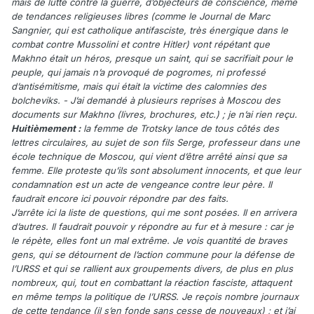
mais de lutte contre la guerre, d’objecteurs de conscience, même
de tendances religieuses libres (comme le Journal de Marc
Sangnier, qui est catholique antifasciste, très énergique dans le
combat contre Mussolini et contre Hitler) vont répétant que
Makhno était un héros, presque un saint, qui se sacrifiait pour le
peuple, qui jamais n’a provoqué de pogromes, ni professé
d’antisémitisme, mais qui était la victime des calomnies des
bolcheviks. - J’ai demandé à plusieurs reprises à Moscou des
documents sur Makhno (livres, brochures, etc.) ; je n’ai rien reçu.
Huitièmement :
la femme de Trotsky lance de tous côtés des
lettres circulaires, au sujet de son fils Serge, professeur dans une
école technique de Moscou, qui vient d’être arrêté ainsi que sa
femme. Elle proteste qu’ils sont absolument innocents, et que leur
condamnation est un acte de vengeance contre leur père. Il
faudrait encore ici pouvoir répondre par des faits.
J’arrête ici la liste de questions, qui me sont posées. Il en arrivera
d’autres. Il faudrait pouvoir y répondre au fur et à mesure : car je
le répète, elles font un mal extrême. Je vois quantité de braves
gens, qui se détournent de l’action commune pour la défense de
l’URSS et qui se rallient aux groupements divers, de plus en plus
nombreux, qui, tout en combattant la réaction fasciste, attaquent
en même temps la politique de l’URSS. Je reçois nombre journaux
de cette tendance (il s’en fonde sans cesse de nouveaux) ; et j’ai