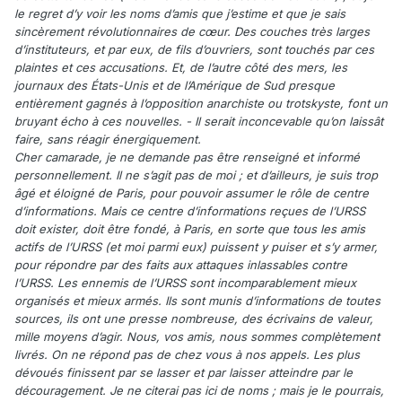
le regret d’y voir les noms d’amis que j’estime et que je sais
sincèrement révolutionnaires de cœur. Des couches très larges
d’instituteurs, et par eux, de fils d’ouvriers, sont touchés par ces
plaintes et ces accusations. Et, de l’autre côté des mers, les
journaux des États-Unis et de l’Amérique de Sud presque
entièrement gagnés à l’opposition anarchiste ou trotskyste, font un
bruyant écho à ces nouvelles. - Il serait inconcevable qu’on laissât
faire, sans réagir énergiquement.
Cher camarade, je ne demande pas être renseigné et informé
personnellement. Il ne s’agit pas de moi ; et d’ailleurs, je suis trop
âgé et éloigné de Paris, pour pouvoir assumer le rôle de centre
d’informations. Mais ce centre d’informations reçues de l’URSS
doit exister, doit être fondé, à Paris, en sorte que tous les amis
actifs de l’URSS (et moi parmi eux) puissent y puiser et s’y armer,
pour répondre par des faits aux attaques inlassables contre
l’URSS. Les ennemis de l’URSS sont incomparablement mieux
organisés et mieux armés. Ils sont munis d’informations de toutes
sources, ils ont une presse nombreuse, des écrivains de valeur,
mille moyens d’agir. Nous, vos amis, nous sommes complètement
livrés. On ne répond pas de chez vous à nos appels. Les plus
dévoués finissent par se lasser et par laisser atteindre par le
découragement. Je ne citerai pas ici de noms ; mais je le pourrais,