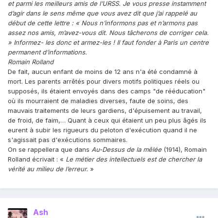
et parmi les meilleurs amis de l’URSS. Je vous presse instamment
d’agir dans le sens même que vous avez dit que j’ai rappelé au
début de cette lettre : « Nous n’informons pas et n’armons pas
assez nos amis, m’avez-vous dit. Nous tâcherons de corriger cela.
» Informez- les donc et armez-les ! Il faut fonder à Paris un centre
permanent d’informations.
Romain Rolland
De fait, aucun enfant de moins de 12 ans n'a été condamné à
mort. Les parents arrêtés pour divers motifs politiques réels ou
supposés, ils étaient envoyés dans des camps "de rééducation"
où ils mourraient de maladies diverses, faute de soins, des
mauvais traitements de leurs gardiens, d'épuisement au travail,
de froid, de faim,… Quant à ceux qui étaient un peu plus âgés ils
eurent à subir les rigueurs du peloton d'exécution quand il ne
s'agissait pas d'exécutions sommaires.
On se rappellera que dans
Au-Dessus de la mêlée
(1914), Romain
Rolland écrivait : «
Le métier des intellectuels est de chercher la
vérité au milieu de l’erreur.
»
Ash