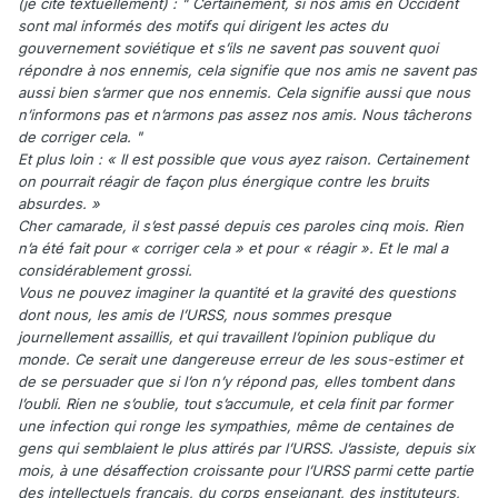
(je cite textuellement) : " Certainement, si nos amis en Occident
sont mal informés des motifs qui dirigent les actes du
gouvernement soviétique et s’ils ne savent pas souvent quoi
répondre à nos ennemis, cela signifie que nos amis ne savent pas
aussi bien s’armer que nos ennemis. Cela signifie aussi que nous
n’informons pas et n’armons pas assez nos amis. Nous tâcherons
de corriger cela. "
Et plus loin : « II est possible que vous ayez raison. Certainement
on pourrait réagir de façon plus énergique contre les bruits
absurdes. »
Cher camarade, il s’est passé depuis ces paroles cinq mois. Rien
n’a été fait pour « corriger cela » et pour « réagir ». Et le mal a
considérablement grossi.
Vous ne pouvez imaginer la quantité et la gravité des questions
dont nous, les amis de l’URSS, nous sommes presque
journellement assaillis, et qui travaillent l’opinion publique du
monde. Ce serait une dangereuse erreur de les sous-estimer et
de se persuader que si l’on n’y répond pas, elles tombent dans
l’oubli. Rien ne s’oublie, tout s’accumule, et cela finit par former
une infection qui ronge les sympathies, même de centaines de
gens qui semblaient le plus attirés par l’URSS. J’assiste, depuis six
mois, à une désaffection croissante pour l’URSS parmi cette partie
des intellectuels français, du corps enseignant, des instituteurs,