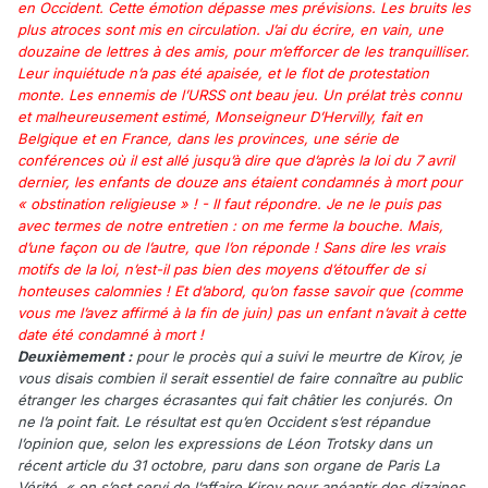
en Occident. Cette émotion dépasse mes prévisions. Les bruits les
plus atroces sont mis en circulation. J’ai du écrire, en vain, une
douzaine de lettres à des amis, pour m’efforcer de les tranquilliser.
Leur inquiétude n’a pas été apaisée, et le flot de protestation
monte. Les ennemis de l’URSS ont beau jeu. Un prélat très connu
et malheureusement estimé, Monseigneur D’Hervilly, fait en
Belgique et en France, dans les provinces, une série de
conférences où il est allé jusqu’à dire que d’après la loi du 7 avril
dernier, les enfants de douze ans étaient condamnés à mort pour
« obstination religieuse » ! - II faut répondre. Je ne le puis pas
avec termes de notre entretien : on me ferme la bouche. Mais,
d’une façon ou de l’autre, que l’on réponde ! Sans dire les vrais
motifs de la loi, n’est-il pas bien des moyens d’étouffer de si
honteuses calomnies ! Et d’abord, qu’on fasse savoir que (comme
vous me l’avez affirmé à la fin de juin) pas un enfant n’avait à cette
date été condamné à mort !
Deuxièmement :
pour le procès qui a suivi le meurtre de Kirov, je
vous disais combien il serait essentiel de faire connaître au public
étranger les charges écrasantes qui fait châtier les conjurés. On
ne l’a point fait. Le résultat est qu’en Occident s’est répandue
l’opinion que, selon les expressions de Léon Trotsky dans un
récent article du 31 octobre, paru dans son organe de Paris La
Vérité, « on s’est servi de l’affaire Kirov pour anéantir des dizaines