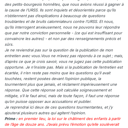
des petits-bourgeois honnêtes, que nous avions réussi à gagner à
la cause de l’URSS. Ils sont inquiets et désorientés parce qu’ils
n’obtiennent pas d’explications à beaucoup de questions
troublantes et de bruits calomniateurs contre l’URSS. Et nous,
qu’ils interrogent anxieusement, nous ne pouvons leur répondre
que par notre conviction personnelle - (ce qui est insuffisant pour
convaincre les autres) - et non par des renseignements précis et
sûrs.
Je ne reviendrai pas sur la question de la publication de mon
entretien avec vous.Vous ne m’avez pas répondu à ce sujet ; mais,
d’après ce que je crois savoir, vous ne jugez pas cette publication
opportune. Je n’insiste pas. Mais si la publication de l’entretien est
écartée, il n’en reste pas moins que les questions qu’il avait
touchées, restent posées devant l’opinion publique, la
tourmentent plus que jamais, et réclament impérieusement une
réponse. Que cette réponse soit calculée soigneusement et
mitigée, s’il le faut ainsi, mais de toute façon, il faut une réponse
qu’on puisse opposer aux accusations et publier.
Je reprendrai ici deux de ces questions tourmentantes, et j’y
ajouterai plusieurs autres qui agitent l’opinion.
Prime :
en premier lieu, la loi sur le châtiment des enfants à partir
de l’âge de douze ans. J’avais prévu l’émotion qu’elle soulèverait