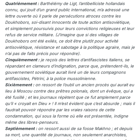
Quatrièmement :
Barthélémy de Ligt, l’antibelliciste hollandais
connu, qui jouit d’un grand public international, m’a adressé une
lettre ouverte où il parle de persécutions atroces contre les
Doukhobors, soi-disant innocents de toute action antisoviétique,
et simplement poursuivis pour leurs convictions religieuses et leur
refus de service militaire. (J’imagine que si des villages de
Doukhobors ont été exilés, ce doit être plutôt pour activité
antisoviétique, résistance et sabotage à la politique agraire, mais je
n’ai pas de faits précis pour répondre).
Cinquièmement :
je reçois des lettres d’antifascistes italiens, se
répandant en clameurs d’indignation, parce que, prétendent-ils, le
gouvernement soviétique aurait livré un de leurs compagnons
antifascistes, Pétrini, à la police mussolinienne.
Sixièmement :
on ressort de l’oubli un ancien procès qui aurait eu
lieu à Moscou contre des prêtres polonais, dont un évêque, qui a
été fusillé ; et les journaux répètent que ce fut amplement parce
qu’il « croyait en Dieu » ! Il m’est évident que c’est absurde ; mais il
faudrait pouvoir répondre par les vraies raisons de cette
condamnation, qui sous la forme où elle est présentée, indigne
même des libres-penseurs.
Septièmement :
on ressort aussi de sa fosse Makhno ; et depuis
sa mort, une quantité de journaux, non seulement anarchistes,