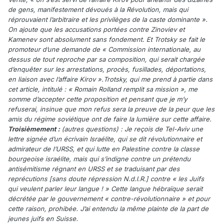
de gens, manifestement dévoués à la Révolution, mais qui
réprouvaient l’arbitraire et les privilèges de la caste dominante ».
On ajoute que les accusations portées contre Zinoviev et
Kamenev sont absolument sans fondement. Et Trotsky se fait le
promoteur d’une demande de « Commission internationale, au
dessus de tout reproche par sa composition, qui serait chargée
d’enquêter sur les arrestations, procès, fusillades, déportations,
en liaison avec l’affaire Kirov ».Trotsky, qui me prend à partie dans
cet article, intitulé : « Romain Rolland remplit sa mission », me
somme d’accepter cette proposition et pensant que je m’y
refuserai, insinue que mon refus sera la preuve de la peur que les
amis du régime soviétique ont de faire la lumière sur cette affaire.
Troisièmement :
(autres questions) : Je reçois de Tel-Aviv une
lettre signée d’un écrivain Israélite, qui se dit révolutionnaire et
admirateur de l’URSS, et qui lutte en Palestine contre la classe
bourgeoise israélite, mais qui s’indigne contre un prétendu
antisémitisme régnant en URSS et se traduisant par des
reprécutions [sans doute répression N.d.l.R.] contre « les Juifs
qui veulent parler leur langue ! » Cette langue hébraïque serait
décrétée par le gouvernement « contre-révolutionnaire » et pour
cette raison, prohibée. J’ai entendu la même plainte de la part de
jeunes juifs en Suisse.