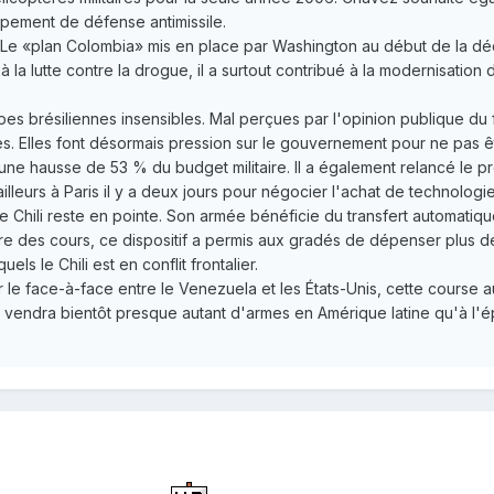
ipement de défense antimissile.
 Le «plan Colombia» mis en place par Washington au début de la déce
la lutte contre la drogue, il a surtout contribué à la modernisatio
upes brésiliennes insensibles. Mal perçues par l'opinion publique du 
Elles font désormais pression sur le gouvernement pour ne pas être 
e hausse de 53 % du budget militaire. Il a également relancé le pr
illeurs à Paris il y a deux jours pour négocier l'achat de technologie
le Chili reste en pointe. Son armée bénéficie du transfert automati
e des cours, ce dispositif a permis aux gradés de dépenser plus de 
els le Chili est en conflit frontalier.
le face-à-face entre le Venezuela et les États-Unis, cette course 
u vendra bientôt presque autant d'armes en Amérique latine qu'à l'