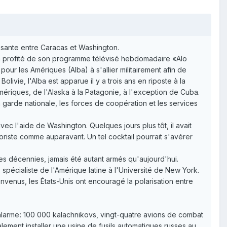
ssante entre Caracas et Washington.
 a profité de son programme télévisé hebdomadaire «Alo
ur les Amériques (Alba) à s'allier militairement afin de
ivie, l'Alba est apparue il y a trois ans en riposte à la
ériques, de l'Alaska à la Patagonie, à l'exception de Cuba.
a garde nationale, les forces de coopération et les services
ec l'aide de Washington. Quelques jours plus tôt, il avait
roriste comme auparavant. Un tel cocktail pourrait s'avérer
es décennies, jamais été autant armés qu'aujourd'hui.
 spécialiste de l'Amérique latine à l'Université de New York.
envenus, les États-Unis ont encouragé la polarisation entre
'alarme : 100 000 kalachnikovs, vingt-quatre avions de combat
ement installer une usine de fusils automatiques russes au