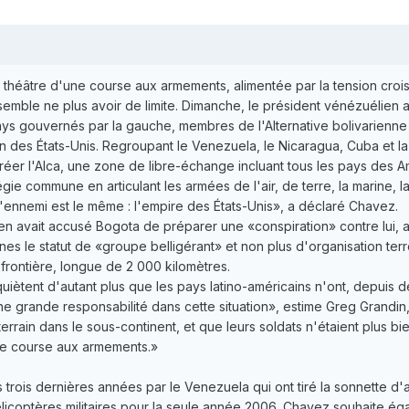
 théâtre d'une course aux armements, alimentée par la tension croi
emble ne plus avoir de limite. Dimanche, le président vénézuélien
s gouvernés par la gauche, membres de l'Alternative bolivarienne po
 des États-Unis. Regroupant le Venezuela, le Nicaragua, Cuba et la Bol
éer l'Alca, une zone de libre-échange incluant tous les pays des Am
e commune en articulant les armées de l'air, de terre, la marine, l
ennemi est le même : l'empire des États-Unis», a déclaré Chavez.
ien avait accusé Bogota de préparer une «conspiration» contre lui, av
es le ­statut de «groupe belligérant» et non plus d'organisation ter
a frontière, longue de 2 000 kilomètres.
ètent d'autant plus que les pays latino-américains n'ont, depuis d
ne grande responsabilité dans cette situation», estime Greg Grandin,
terrain dans le sous-continent, et que leurs soldats n'étaient plus bi
une course aux armements.»
 trois dernières années par le Venezuela qui ont tiré la sonnette d
licoptères militaires pour la seule année 2006. Chavez souhaite égal