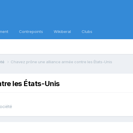
ment
Contrepoints
Wikiberal
Clubs
iété
Chavez prône une alliance armée contre les États-Unis
tre les États-Unis
société