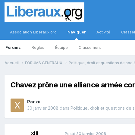
Association Liberaux.org
Naviguer
Activité
Classe
Forums
Règles
Équipe
Classement
Accueil
FORUMS GENERAUX
Politique, droit et questions de soc
Chavez prône une alliance armée con
Par
xiii
30 janvier 2008
dans
Politique, droit et questions de 
xiii
Posté
30 janvier 2008