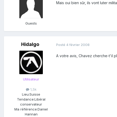
Mais oui bien sûr, ils vont luter mil
Guests
Hidalgo
Posté
4 février 2008
A votre avis, Chavez cherche-t'il pl
Utilisateur
1,5k
Lieu:
Suisse
Tendance:
Libéral
conservateur
Ma référence:
Daniel
Hannan