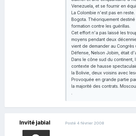
Venezuela, et se fournir en équ
La Colombie n'est pas en reste.
Bogota. Théoriquement destiné à 
formation contre les guérillas.
Cet effort n'a pas laissé les tro
moyens pendant deux décennies. 
vient de demander au Congrès un
Défense, Nelson Jobim, était d'a
Dans le cône sud du continent, 
contexte de hausse spectaculair
la Bolivie, deux voisins avec lesqu
Provoquée en grande partie par 
la majorité des contrats. Mosco
.
Invité jabial
Posté
4 février 2008