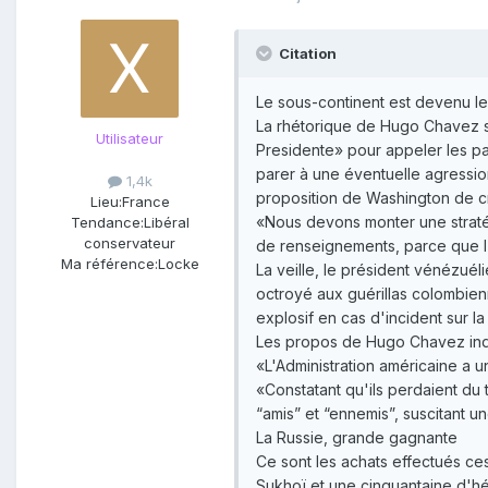
Citation
Le sous-continent est devenu le
La rhétorique de Hugo Chavez s
Utilisateur
Presidente» pour appeler les pay
parer à une éventuelle agression
1,4k
proposition de Washington de cr
Lieu:
France
«Nous devons monter une stratégi
Tendance:
Libéral
conservateur
de renseignements, parce que l'
Ma référence:
Locke
La veille, le président vénézuél
octroyé aux guérillas colombienn
explosif en cas d'incident sur l
Les propos de Hugo Chavez inqui
«L'Administration américaine a u
«Constatant qu'ils perdaient du 
“amis” et “ennemis”, suscitant 
La Russie, grande gagnante
Ce sont les achats effectués ces
Sukhoï et une cinquantaine d'hé