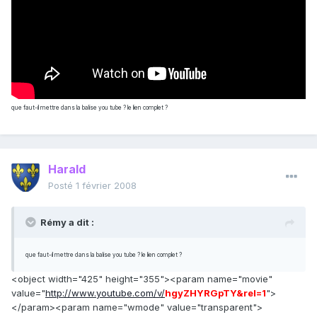
que faut-il mettre dans la balise you tube ? le lien complet ?
Harald
Posté
1 février 2008
Rémy a dit :
que faut-il mettre dans la balise you tube ? le lien complet ?
<object width="425" height="355"><param name="movie"
value="
http://www.youtube.com/v/
hgyZHYRGpTY&rel=1
">
</param><param name="wmode" value="transparent">