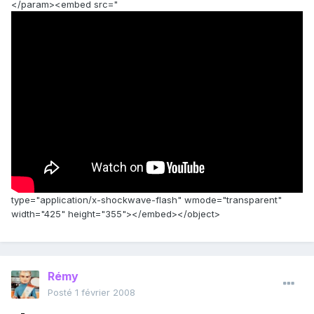
</param><embed src="
type="application/x-shockwave-flash" wmode="transparent"
width="425" height="355"></embed></object>
Rémy
Posté
1 février 2008