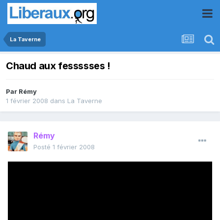
La Taverne
Chaud aux fessssses !
Par
Rémy
1 février 2008
dans
La Taverne
Rémy
Posté
1 février 2008