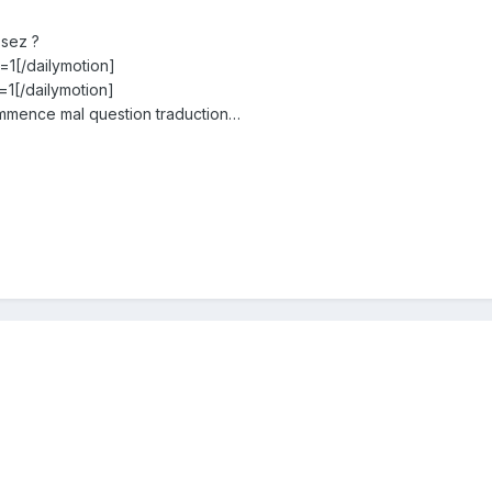
ssez ?
1[/dailymotion]
1[/dailymotion]
ommence mal question traduction…