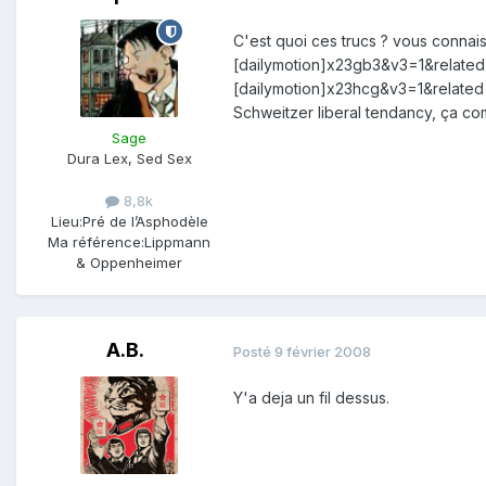
C'est quoi ces trucs ? vous connai
[dailymotion]x23gb3&v3=1&related=
[dailymotion]x23hcg&v3=1&related=
Schweitzer liberal tendancy, ça c
Sage
Dura Lex, Sed Sex
8,8k
Lieu:
Pré de l’Asphodèle
Ma référence:
Lippmann
& Oppenheimer
A.B.
Posté
9 février 2008
Y'a deja un fil dessus.