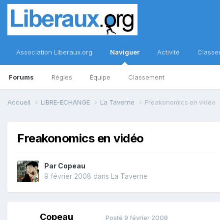
Association Liberaux.org
Naviguer
Activité
Classe
Forums
Règles
Équipe
Classement
Accueil
LIBRE-ECHANGE
La Taverne
Freakonomics en vidéo
Freakonomics en vidéo
Par
Copeau
9 février 2008
dans
La Taverne
Copeau
Posté
9 février 2008