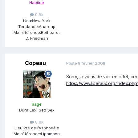
Habitué
9,9k
Lieu:
New York
Tendance:
Anarcap
Ma référence:
Rothbard,
D. Friedman
Copeau
Posté
9 février 2008
Sorry, je viens de voir en effet, cec
https://www.liberaux.org/index.ph
Sage
Dura Lex, Sed Sex
8,8k
Lieu:
Pré de l’Asphodèle
Ma référence:
Lippmann