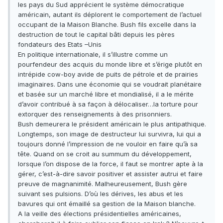
les pays du Sud apprécient le système démocratique
américain, autant ils déplorent le comportement de l’actuel
occupant de la Maison Blanche. Bush fils excelle dans la
destruction de tout le capital bâti depuis les pères
fondateurs des Etats –Unis
En politique internationale, il s’illustre comme un
pourfendeur des acquis du monde libre et s’érige plutôt en
intrépide cow-boy avide de puits de pétrole et de prairies
imaginaires. Dans une économie qui se voudrait planétaire
et basée sur un marché libre et mondialisé, il a le mérite
d’avoir contribué à sa façon à délocaliser…la torture pour
extorquer des renseignements à des prisonniers.
Bush demeurera le président américain le plus antipathique.
Longtemps, son image de destructeur lui survivra, lui qui a
toujours donné l’impression de ne vouloir en faire qu’à sa
tête. Quand on se croit au summum du développement,
lorsque l’on dispose de la force, il faut se montrer apte à la
gérer, c’est-à-dire savoir positiver et assister autrui et faire
preuve de magnanimité. Malheureusement, Bush gère
suivant ses pulsions. D’où les dérives, les abus et les
bavures qui ont émaillé sa gestion de la Maison blanche.
A la veille des élections présidentielles américaines,