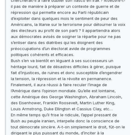
chercherait-il à faire oublier son fiasco en Irak ? N’oeuvre-t-
il pas de manière à préparer un contexte de guerre et de
répression qui permette encore au Parti républicain
d’exploiter dans quelques mois le sentiment de peur des
Américains, la litanie sur le terrorisme pour détourner la voix
des électeurs au profit de son parti ? Il appartiendra alors
aux démocrates avisés de soigner la répartie pour ne pas
s’enliser dans des diatribes qui les éloignent des
préoccupations d’un électorat avide de programmes
politiques cohérents et efficaces.
Bush s’en va bientôt en léguant à ses successeurs un
héritage lourd, fait de désastres difficiles à gérer, puisque
fait d’injustices, de ruines et donc susceptible d’engendrer
la tension, la répression et la révolte en permanence.
Finalement, il aura réussi à faire reculer l’image de
l’Amérique dans l’opinion mondiale. Qu’elle est lointaine,
cette Amérique des George Washington, Abraham Lincoln,
des Eisenhower, Franklin Roosevelt, Martin Luther King,
Louis Armstrong, Duke Ellington et Cassius Clay, etc…
En même temps qu’il frise le ridicule, l’appel pressant de
Bush au peuple iranien, interpelle donc la conscience de
tout démocrate sincère. A-t-on simplement le droit, fût-on le
dirigeant le plus puissant du monde, d’inciter à la