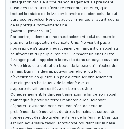
l’intégration raciale à titre d’encouragement au président
Bush des Etats-Unis. L’histoire retiendra, en effet, que
l’actuel locataire de la Maison blanche est bien celui-là qui
aura osé propulser Noirs et autres minorités à l’avant-scène
de la politique nord-américaine.
(mardi 15 janvier 2008)
Par contre, il demeure incontestablement celui qui aura le
plus nui à la réputation des Etats-Unis. Ne vient-il pas à
nouveau de s’illustrer négativement en lançant un appel au
soulèvement du peuple iranien ? Comment un chef d’Etat
étranger peut-il appeler à la révolte dans un pays souverain
? A ce titre, et à défaut du Nobel de la paix qu’il n’obtiendra
jamais, Bush fils devrait pouvoir bénéficier du Prix
d’excellence en guerre. Un prix à attribuer annuellement
aux dirigeants belliqueux de la planète et qui
s’apparenterait, en réalité, à un bonnet d’âne.
Curieusemement, le dirigeant américain a lancé son appel
pathétique à partir de terres monarchiques, feignant
d’ignorer l’existence dans ces contrées de sérieux
problèmes de démocratie, de droits humains et surtout de
non-respect des droits élémentaires de la femme. L’Iran qui
est son adversaire favori, fonctionne pourtant sur la base
d’un modèle démocratique qui, sans être conforme à