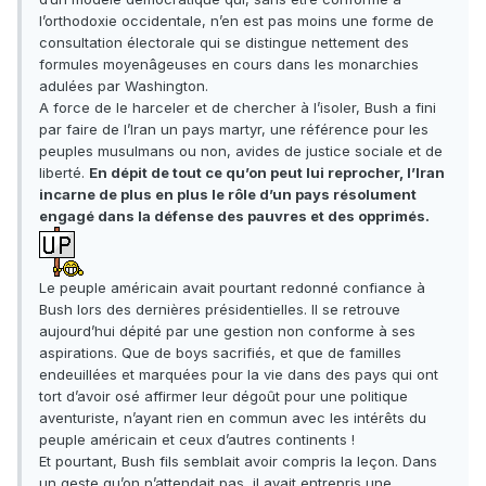
l’orthodoxie occidentale, n’en est pas moins une forme de
consultation électorale qui se distingue nettement des
formules moyenâgeuses en cours dans les monarchies
adulées par Washington.
A force de le harceler et de chercher à l’isoler, Bush a fini
par faire de l’Iran un pays martyr, une référence pour les
peuples musulmans ou non, avides de justice sociale et de
liberté.
En dépit de tout ce qu’on peut lui reprocher, l’Iran
incarne de plus en plus le rôle d’un pays résolument
engagé dans la défense des pauvres et des opprimés.
Le peuple américain avait pourtant redonné confiance à
Bush lors des dernières présidentielles. Il se retrouve
aujourd’hui dépité par une gestion non conforme à ses
aspirations. Que de boys sacrifiés, et que de familles
endeuillées et marquées pour la vie dans des pays qui ont
tort d’avoir osé affirmer leur dégoût pour une politique
aventuriste, n’ayant rien en commun avec les intérêts du
peuple américain et ceux d’autres continents !
Et pourtant, Bush fils semblait avoir compris la leçon. Dans
un geste qu’on n’attendait pas, il avait entrepris une