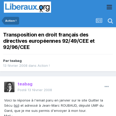
Action !
Transposition en droit français des
directives européennes 92/49/CEE et
92/96/CEE
Par
teabag
13 février 2008
dans
Action !
teabag
Posté
13 février 2008
Voici la réponse à l'email paru en janvier sur le site Quitter la
Sécu (
içi
) et adressé à Jean-Marc ROUBAUD, député UMP du
Gard, que je me suis permis d'envoyer à mon tour.
Mail :