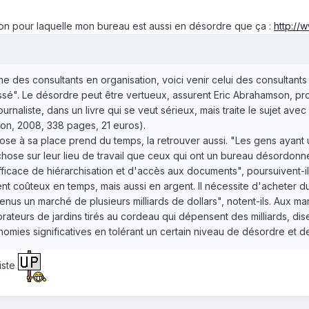
ison pour laquelle mon bureau est aussi en désordre que ça :
http://
e des consultants en organisation, voici venir celui des consultants
assé". Le désordre peut être vertueux, assurent Eric Abrahamson, pr
rnaliste, dans un livre qui se veut sérieux, mais traite le sujet av
on, 2008, 338 pages, 21 euros).
hose à sa place prend du temps, la retrouver aussi. "Les gens ayan
se sur leur lieu de travail que ceux qui ont un bureau désordonné"
icace de hiérarchisation et d'accès aux documents", poursuivent-il
t coûteux en temps, mais aussi en argent. Il nécessite d'acheter du 
enus un marché de plusieurs milliards de dollars", notent-ils. Aux ma
teurs de jardins tirés au cordeau qui dépensent des milliards, dise
omies significatives en tolérant un certain niveau de désordre et d
iste