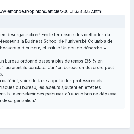
www.lemonde.fr/opinions/article/200…11333_3232.html
 en désorganisation ! Fini le terrorisme des méthodes du
ofesseur à la Business School de l'université Columbia de
ec beaucoup d'humour, et intitulé Un peu de désordre =
t un bureau ordonné passent plus de temps (36 % en
, auraient-ils constaté. Car "un bureau en désordre peut
s.
matériel, voire de faire appel à des professionnels.
niaques du bureau, les auteurs ajoutent en effet les
nt-ils, à entretenir des pelouses où aucun brin ne dépasse :
e désorganisation."