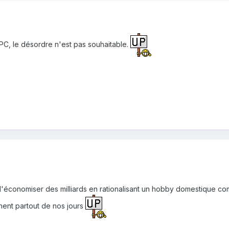
u PC, le désordre n'est pas souhaitable.
 d'économiser des milliards en rationalisant un hobby domestique co
chent partout de nos jours