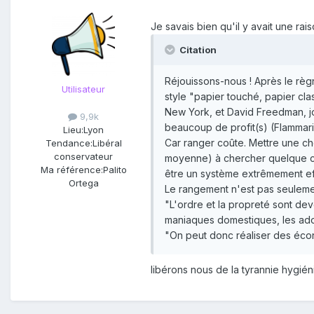
Je savais bien qu'il y avait une ra
Citation
Réjouissons-nous ! Après le règn
Utilisateur
style "papier touché, papier cl
New York, et David Freedman, jou
9,9k
beaucoup de profit(s) (Flammari
Lieu:
Lyon
Car ranger coûte. Mettre une c
Tendance:
Libéral
conservateur
moyenne) à chercher quelque cho
Ma référence:
Palito
être un système extrêmement eff
Ortega
Le rangement n'est pas seulemen
"L'ordre et la propreté sont dev
maniaques domestiques, les adora
"On peut donc réaliser des écon
libérons nous de la tyrannie hygién