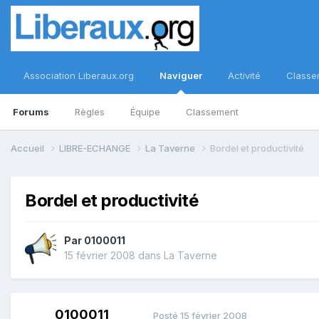
Association Liberaux.org
Naviguer
Activité
Classe
Forums
Règles
Équipe
Classement
Accueil
LIBRE-ECHANGE
La Taverne
Bordel et productivité
Bordel et productivité
Par
0100011
15 février 2008
dans
La Taverne
0100011
Posté
15 février 2008