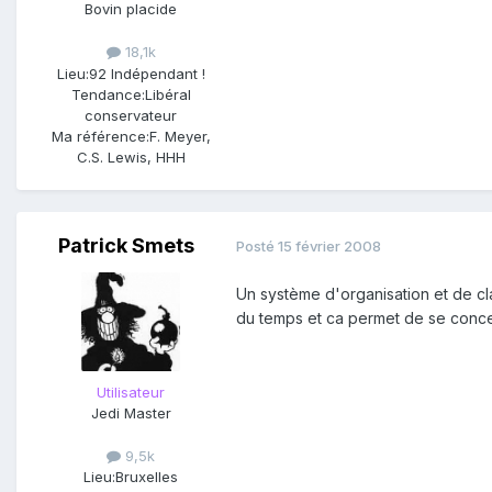
Bovin placide
18,1k
Lieu:
92 Indépendant !
Tendance:
Libéral
conservateur
Ma référence:
F. Meyer,
C.S. Lewis, HHH
Patrick Smets
Posté
15 février 2008
Un système d'organisation et de cla
du temps et ca permet de se concen
Utilisateur
Jedi Master
9,5k
Lieu:
Bruxelles