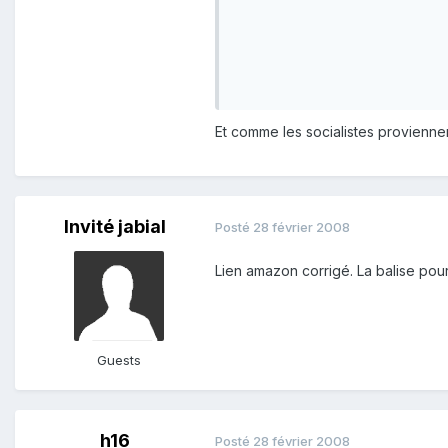
Et comme les socialistes provienn
Invité jabial
Posté
28 février 2008
Lien amazon corrigé. La balise po
Guests
h16
Posté
28 février 2008