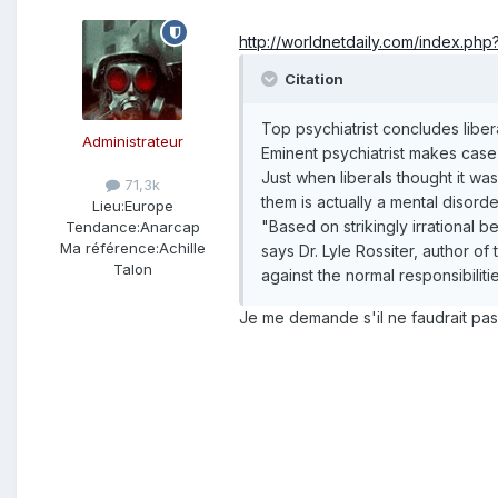
http://worldnetdaily.com/index.
Citation
Top psychiatrist concludes liberal
Administrateur
Eminent psychiatrist makes case
Just when liberals thought it wa
71,3k
them is actually a mental disorde
Lieu:
Europe
"Based on strikingly irrational 
Tendance:
Anarcap
Ma référence:
Achille
says Dr. Lyle Rossiter, author o
Talon
against the normal responsibili
Je me demande s'il ne faudrait pas