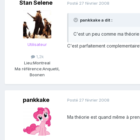
Stan Selene
Posté
27 février 2008
pankkake a dit :
C'est un peu comme ma théorie d
Utilisateur
C'est parfaitement complementaire
1,2k
Lieu:
Montreal
Ma référence:
Anquetil,
Boonen
pankkake
Posté
27 février 2008
Ma théorie est quand même à prend