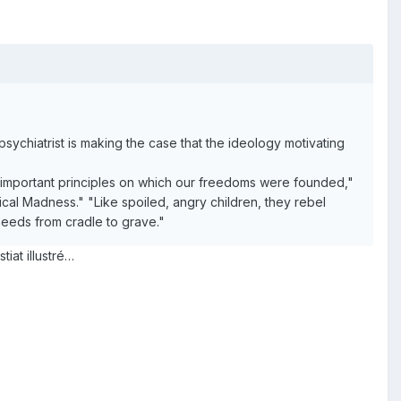
psychiatrist is making the case that the ideology motivating
st important principles on which our freedoms were founded,"
ical Madness." "Like spoiled, angry children, they rebel
needs from cradle to grave."
iat illustré…