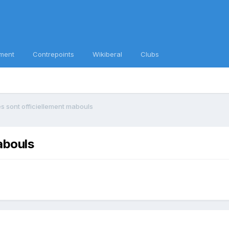
ment
Contrepoints
Wikiberal
Clubs
es sont officiellement mabouls
abouls