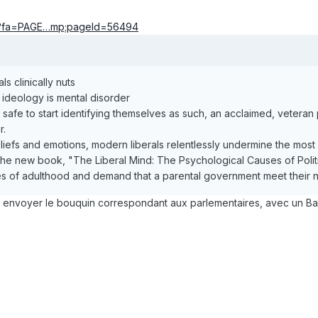
php?fa=PAGE…mp;pageId=56494
s clinically nuts
 ideology is mental disorder
s safe to start identifying themselves as such, an acclaimed, veteran 
r.
beliefs and emotions, modern liberals relentlessly undermine the mo
f the new book, "The Liberal Mind: The Psychological Causes of Polit
ties of adulthood and demand that a parental government meet their 
 envoyer le bouquin correspondant aux parlementaires, avec un Bast