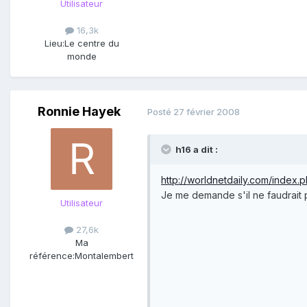
Utilisateur
16,3k
Lieu:
Le centre du
monde
Ronnie Hayek
Posté
27 février 2008
h16 a dit :
http://worldnetdaily.com/ind
Je me demande s'il ne faudrait 
Utilisateur
27,6k
Ma
référence:
Montalembert