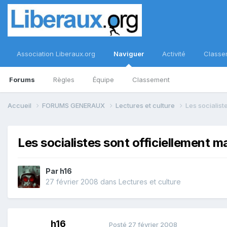
Association Liberaux.org
Naviguer
Activité
Classe
Forums
Règles
Équipe
Classement
Accueil
FORUMS GENERAUX
Lectures et culture
Les socialist
Les socialistes sont officiellement m
Par
h16
27 février 2008
dans
Lectures et culture
h16
Posté
27 février 2008