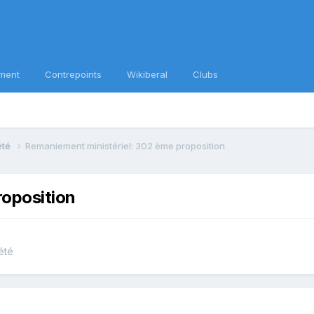
ment
Contrepoints
Wikiberal
Clubs
iété
Remaniement ministériel: 302 ème proposition
roposition
été