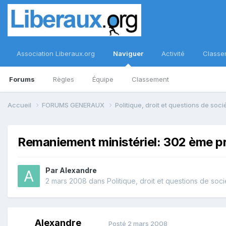
Association Liberaux.org
Naviguer
Activité
Classe
Forums
Règles
Équipe
Classement
Accueil
FORUMS GENERAUX
Politique, droit et questions de soc
Remaniement ministériel: 302 ème p
Par
Alexandre
2 mars 2008
dans
Politique, droit et questions de soci
Alexandre
Posté
2 mars 2008