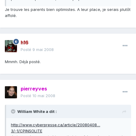
Je trouve les parents bien optimistes. A leur place, je serais plutôt
affolé.
h16
Posté
9 mai 2008
Mmmh. Déjà posté.
pierreyves
Posté
10 mai 2008
William White a dit :
http://www.cyberpresse.ca/article/20080408…
3/-1/CPINSOLITE