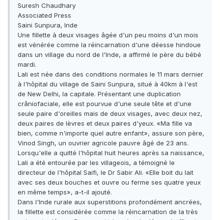
Suresh Chaudhary
Associated Press
Saini Sunpura, Inde
Une fillette à deux visages âgée d'un peu moins d'un mois
est vénérée comme la réincarnation d'une déesse hindoue
dans un village du nord de l'Inde, a affirmé le père du bébé
mardi.
Lali est née dans des conditions normales le 11 mars dernier
à l'hôpital du village de Saini Sunpura, situé à 40km à l'est
de New Delhi, la capitale. Présentant une duplication
crâniofaciale, elle est pourvue d'une seule tête et d'une
seule paire d'oreilles mais de deux visages, avec deux nez,
deux paires de lèvres et deux paires d'yeux. «Ma fille va
bien, comme n'importe quel autre enfant», assure son père,
Vinod Singh, un ouvrier agricole pauvre âgé de 23 ans.
Lorsqu'elle a quitté l'hôpital huit heures après sa naissance,
Lali a été entourée par les villageois, a témoigné le
directeur de l'hôpital Saifi, le Dr Sabir Ali. «Elle boit du lait
avec ses deux bouches et ouvre ou ferme ses quatre yeux
en même temps», a-t-il ajouté.
Dans l'Inde rurale aux superstitions profondément ancrées,
la fillette est considérée comme la réincarnation de la très