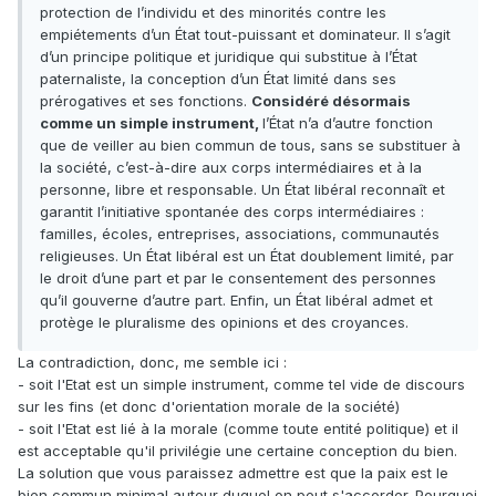
protection de l’individu et des minorités contre les
empiétements d’un État tout-puissant et dominateur. Il s’agit
d’un principe politique et juridique qui substitue à l’État
paternaliste, la conception d’un État limité dans ses
prérogatives et ses fonctions.
Considéré désormais
comme un simple instrument,
l’État n’a d’autre fonction
que de veiller au bien commun de tous, sans se substituer à
la société, c’est-à-dire aux corps intermédiaires et à la
personne, libre et responsable. Un État libéral reconnaît et
garantit l’initiative spontanée des corps intermédiaires :
familles, écoles, entreprises, associations, communautés
religieuses. Un État libéral est un État doublement limité, par
le droit d’une part et par le consentement des personnes
qu’il gouverne d’autre part. Enfin, un État libéral admet et
protège le pluralisme des opinions et des croyances.
La contradiction, donc, me semble ici :
- soit l'Etat est un simple instrument, comme tel vide de discours
sur les fins (et donc d'orientation morale de la société)
- soit l'Etat est lié à la morale (comme toute entité politique) et il
est acceptable qu'il privilégie une certaine conception du bien.
La solution que vous paraissez admettre est que la paix est le
bien commun minimal autour duquel on peut s'accorder. Pourquoi