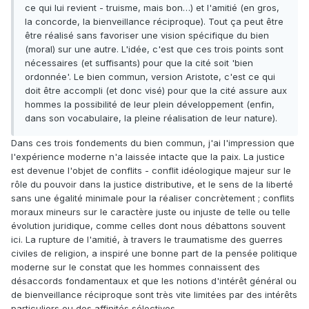
ce qui lui revient - truisme, mais bon…) et l'amitié (en gros,
la concorde, la bienveillance réciproque). Tout ça peut être
être réalisé sans favoriser une vision spécifique du bien
(moral) sur une autre. L'idée, c'est que ces trois points sont
nécessaires (et suffisants) pour que la cité soit 'bien
ordonnée'. Le bien commun, version Aristote, c'est ce qui
doit être accompli (et donc visé) pour que la cité assure aux
hommes la possibilité de leur plein développement (enfin,
dans son vocabulaire, la pleine réalisation de leur nature).
Dans ces trois fondements du bien commun, j'ai l'impression que
l'expérience moderne n'a laissée intacte que la paix. La justice
est devenue l'objet de conflits - conflit idéologique majeur sur le
rôle du pouvoir dans la justice distributive, et le sens de la liberté
sans une égalité minimale pour la réaliser concrètement ; conflits
moraux mineurs sur le caractère juste ou injuste de telle ou telle
évolution juridique, comme celles dont nous débattons souvent
ici. La rupture de l'amitié, à travers le traumatisme des guerres
civiles de religion, a inspiré une bonne part de la pensée politique
moderne sur le constat que les hommes connaissent des
désaccords fondamentaux et que les notions d'intérêt général ou
de bienveillance réciproque sont très vite limitées par des intérêts
particuliers ou des affinités sélectives.