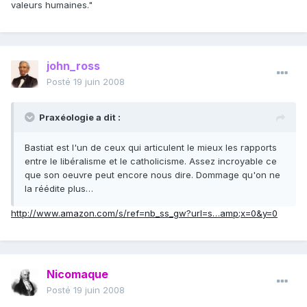
valeurs humaines."
john_ross
Posté
19 juin 2008
Praxéologie a dit :
Bastiat est l'un de ceux qui articulent le mieux les rapports
entre le libéralisme et le catholicisme. Assez incroyable ce
que son oeuvre peut encore nous dire. Dommage qu'on ne
la réédite plus…
http://www.amazon.com/s/ref=nb_ss_gw?url=s…amp;x=0&y=0
Nicomaque
Posté
19 juin 2008