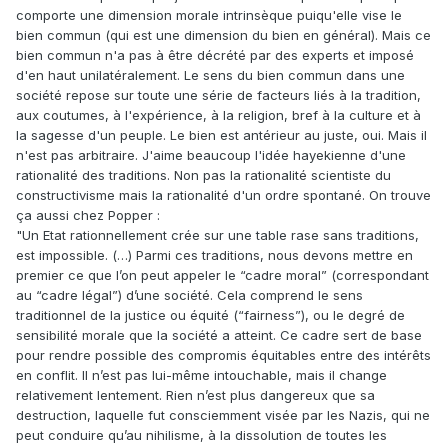
comporte une dimension morale intrinsèque puiqu'elle vise le
bien commun (qui est une dimension du bien en général). Mais ce
bien commun n'a pas à être décrété par des experts et imposé
d'en haut unilatéralement. Le sens du bien commun dans une
société repose sur toute une série de facteurs liés à la tradition,
aux coutumes, à l'expérience, à la religion, bref à la culture et à
la sagesse d'un peuple. Le bien est antérieur au juste, oui. Mais il
n'est pas arbitraire. J'aime beaucoup l'idée hayekienne d'une
rationalité des traditions. Non pas la rationalité scientiste du
constructivisme mais la rationalité d'un ordre spontané. On trouve
ça aussi chez Popper :
"Un Etat rationnellement crée sur une table rase sans traditions,
est impossible. (…) Parmi ces traditions, nous devons mettre en
premier ce que l’on peut appeler le “cadre moral” (correspondant
au “cadre légal”) d’une société. Cela comprend le sens
traditionnel de la justice ou équité (“fairness”), ou le degré de
sensibilité morale que la société a atteint. Ce cadre sert de base
pour rendre possible des compromis équitables entre des intérêts
en conflit. Il n’est pas lui-même intouchable, mais il change
relativement lentement. Rien n’est plus dangereux que sa
destruction, laquelle fut consciemment visée par les Nazis, qui ne
peut conduire qu’au nihilisme, à la dissolution de toutes les