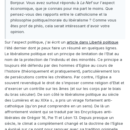
Bonjour. Vous avez surtout répondu à
La Nef
sur l'aspect
économique, que je connais pour ma part le moins. Que
pensez-vous des rapports entre le catholicisme et la
philosophie politique/morale du libéralisme ? Comme vous
êtes prof de philo, cela serait intéressant d'avoir votre
opinion.
Sur l'aspect politique, j'ai écrit un
article dans Liberté politique
l'été dernier dont je peux faire un résumé en quelques lignes.
Le libéralisme politique est un principe de limitation de l'Etat au
nom de la protection de l'individu et des minorités. Ce principe a
toujours été défendu par des hommes d'Eglise au cours de
l'histoire (théoriquement et pratiquement), particulièrement lors
de persécutions contre les chrétiens. Par contre, l'Eglise a
souvent revendiqué le droit de s'imposer comme religion d'Etat et
d'exercer un contrôle sur les âmes (et sur les corps par le biais
du bras séculier). De son côté le libéralisme politique au siècle
des Lumières et au XIXe s., a pris un virage fortement anti-
catholique (qu'on peut comprendre en un sens). De là un
affrontement violent qui se traduit par les Encycliques anti-
libérales de Grégoir 16, Pie 11 et Léon 13. Depuis presque un
siècle, le climat a complètement changé et la doctrine de l'Eglise
a évolué sur ce point pour renouer avec sa tradition originelle.