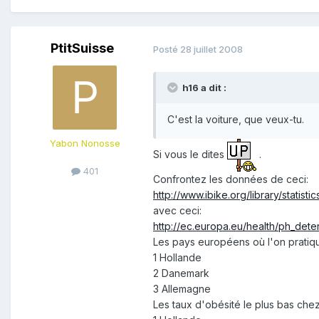
PtitSuisse
Posté
28 juillet 2008
h16 a dit :
C'est la voiture, que veux-tu.
Yabon Nonosse
Si vous le dites
.
401
Confrontez les données de ceci:
http://www.ibike.org/library/statisti
avec ceci:
http://ec.europa.eu/health/ph_dete
Les pays européens où l'on pratiqu
1 Hollande
2 Danemark
3 Allemagne
Les taux d'obésité le plus bas chez