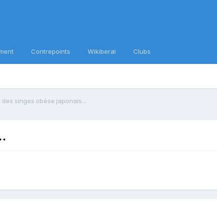
ment
Contrepoints
Wikiberal
Clubs
e des singes obèse japonais...
..