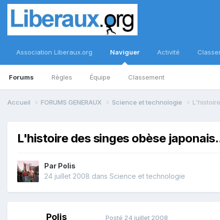
Association Liberaux.org
Naviguer
Activité
Classe
Forums
Règles
Équipe
Classement
Accueil
FORUMS GENERAUX
Science et technologie
L'histoir
L'histoire des singes obèse japonais.
Par
Polis
24 juillet 2008
dans
Science et technologie
Polis
Posté
24 juillet 2008