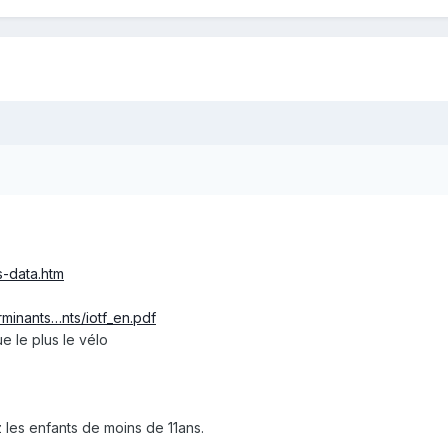
cs-data.htm
rminants…nts/iotf_en.pdf
e le plus le vélo
 les enfants de moins de 11ans.