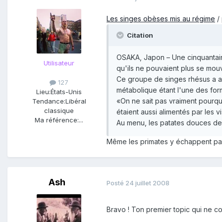
Les singes obèses mis au régime
/ 
Citation
OSAKA, Japon – Une cinquantaine
Utilisateur
qu'ils ne pouvaient plus se mouv
Ce groupe de singes rhésus a a
127
métabolique étant l'une des for
Lieu:
États-Unis
«On ne sait pas vraiment pourquo
Tendance:
Libéral
classique
étaient aussi alimentés par les v
Ma référence:
...
Au menu, les patates douces de
Même les primates y échappent p
Ash
Posté
24 juillet 2008
Bravo ! Ton premier topic qui ne c