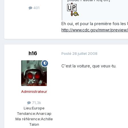
401
Eh oui, et pour la première fois les
http://www.cdc.gov/mmwr/preview
h16
Posté
28 juillet 2008
C'est la voiture, que veux-tu.
Administrateur
71,3k
Lieu:
Europe
Tendance:
Anarcap
Ma référence:
Achille
Talon