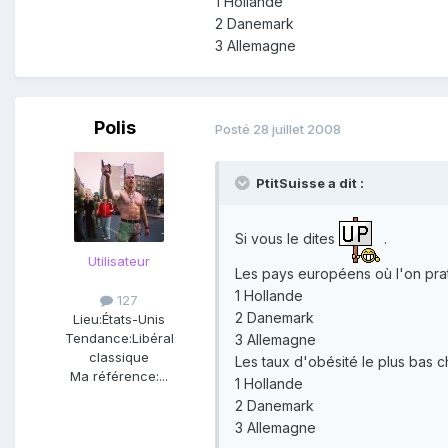
1 Hollande
2 Danemark
3 Allemagne
Polis
Posté
28 juillet 2008
PtitSuisse a dit :
Si vous le dites
.
Utilisateur
Les pays européens où l'on prat
1 Hollande
127
2 Danemark
Lieu:
États-Unis
Tendance:
Libéral
3 Allemagne
classique
Les taux d'obésité le plus bas c
Ma référence:
...
1 Hollande
2 Danemark
3 Allemagne