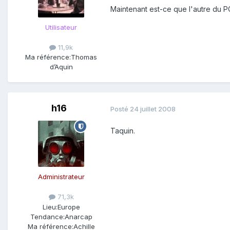
Maintenant est-ce que l'autre du P
Utilisateur
11,9k
Ma référence:
Thomas
d’Aquin
h16
Posté
24 juillet 2008
Taquin.
Administrateur
71,3k
Lieu:
Europe
Tendance:
Anarcap
Ma référence:
Achille