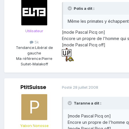
Polis a dit :
Même les primates y échappen
Utilisateur
[mode Pascal Picq on]
Encore un propre de l'homme qui s'
5k
[mode Pascal Picq off]
Tendance:
Libéral de
gauche
Ma référence:
Pierre
Suitet-Malakoff
PtitSuisse
Posté
28 juillet 2008
Taranne a dit :
[mode Pascal Picq on]
Encore un propre de l'homme qui
Yabon Nonosse
[mode Pascal Picq off]