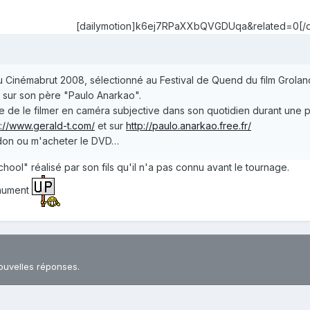
[dailymotion]k6ej7RPaXXbQVGDUqa&related=0[/da
 du Cinémabrut 2008, sélectionné au Festival de Quend du film Grolan
 sur son père "Paulo Anarkao".
de de le filmer en caméra subjective dans son quotidien durant une p
p://www.gerald-t.com/
et sur
http://paulo.anarkao.free.fr/
 don ou m'acheter le DVD…
hool" réalisé par son fils qu'il n'a pas connu avant le tournage.
onument
ouvelles réponses.