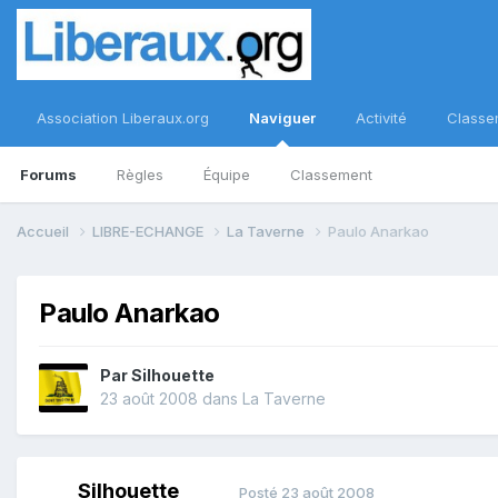
Association Liberaux.org
Naviguer
Activité
Classe
Forums
Règles
Équipe
Classement
Accueil
LIBRE-ECHANGE
La Taverne
Paulo Anarkao
Paulo Anarkao
Par
Silhouette
23 août 2008
dans
La Taverne
Silhouette
Posté
23 août 2008