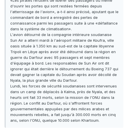
«Les pirates refusent de libérer des passagers ou même
d'ouvrir les portes qui sont restées fermées depuis
l'atterrissage de l'avion», a-t-il ainsi précisé, ajoutant que le
commandant de bord a enregistré des pertes de
connaissance parmi les passagers suite à une «défaillance
dans le système de climatisation».
L'avion détourné de la compagnie intérieure soudanaise
Sun Air a atterri mardi à l'aéroport militaire de Koufra, ville
oasis située à 1.350 km au sud-est de la capitale libyenne
Tripoli en Libye après avoir été détourné dans la région en
guerre du Darfour avec 95 passagers et sept membres
d'équipage à bord. Les responsables de Sun Air ont dit
ignorer qui était derrière le détournement du Boeing 737 qui
devait gagner la capitale du Soudan après avoir décollé de
Nyala, la plus grande ville du Darfour.
Lundi, les forces de sécurité soudanaises sont intervenues
dans un camp de déplacés à Kalma, près de Nyala, et des
heurts ont fait 33 morts, selon la mission de l'ONU dans la
région. Le conflit au Darfour, où s'affrontent forces
gouvernementales appuyées par des milices arabes et
mouvements rebelles, a fait jusqu'à 300.000 morts en cinq
ans, selon l'ONU, quelque 10.000 selon Khartoum.