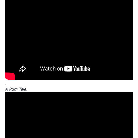
.
A Rum Tale
.