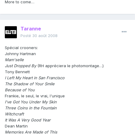
More to come…
Taranne
Posté
30 août 2008
Spécial crooners:
Johnny Hartman
Mam'selle
Just Dropped By
(RH appréciera le photomontage…)
Tony Bennett
I Left My Heart in San Francisco
The Shadow of Your Smile
Because of You
Frankie, le seul, le vrai, l'unique
I've Got You Under My Skin
Three Coins in the Fountain
Witchcraft
It Was A Very Good Year
Dean Martin
Memories Are Made of This