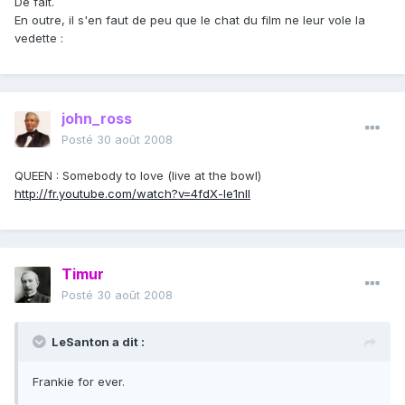
De fait.
En outre, il s'en faut de peu que le chat du film ne leur vole la
vedette :
john_ross
Posté
30 août 2008
QUEEN : Somebody to love (live at the bowl)
http://fr.youtube.com/watch?v=4fdX-le1nlI
Timur
Posté
30 août 2008
LeSanton a dit :
Frankie for ever.