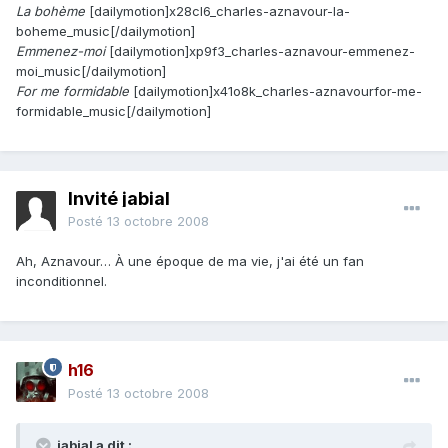
La bohème
[dailymotion]x28cl6_charles-aznavour-la-
boheme_music[/dailymotion]
Emmenez-moi
[dailymotion]xp9f3_charles-aznavour-emmenez-
moi_music[/dailymotion]
For me formidable
[dailymotion]x41o8k_charles-aznavourfor-me-
formidable_music[/dailymotion]
Invité jabial
Posté
13 octobre 2008
Ah, Aznavour… À une époque de ma vie, j'ai été un fan
inconditionnel.
h16
Posté
13 octobre 2008
jabial a dit :