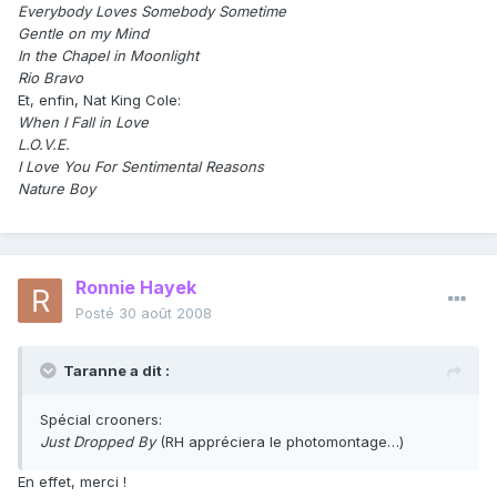
Everybody Loves Somebody Sometime
Gentle on my Mind
In the Chapel in Moonlight
Rio Bravo
Et, enfin, Nat King Cole:
When I Fall in Love
L.O.V.E.
I Love You For Sentimental Reasons
Nature Boy
Ronnie Hayek
Posté
30 août 2008
Taranne a dit :
Spécial crooners:
Just Dropped By
(RH appréciera le photomontage…)
En effet, merci !