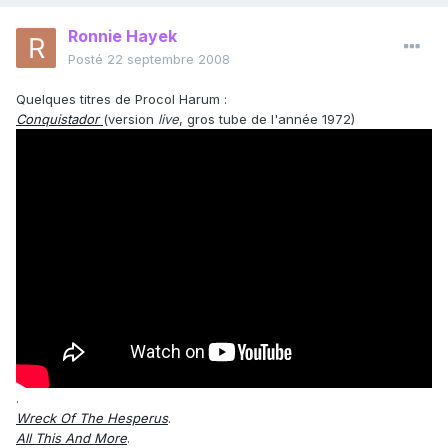
Ronnie Hayek
Posté
22 septembre 2008
Quelques titres de Procol Harum :
Conquistador
(version
live
, gros tube de l'année 1972)
.
Wreck Of The Hesperus
.
All This And More
.