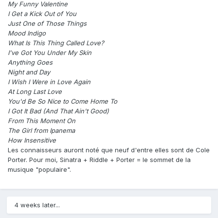
My Funny Valentine
I Get a Kick Out of You
Just One of Those Things
Mood Indigo
What Is This Thing Called Love?
I've Got You Under My Skin
Anything Goes
Night and Day
I Wish I Were in Love Again
At Long Last Love
You'd Be So Nice to Come Home To
I Got It Bad (And That Ain't Good)
From This Moment On
The Girl from Ipanema
How Insensitive
Les connaisseurs auront noté que neuf d'entre elles sont de Cole
Porter. Pour moi, Sinatra + Riddle + Porter = le sommet de la
musique "populaire".
4 weeks later...