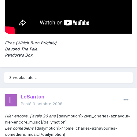
.
Fires (Which Burn Brightly)
Beyond The Pale
.
Pandora's Box
.
3 weeks later...
LeSanton
Posté
9 octobre 2008
Hier encore, j'avais 20 ans
[dailymotion]x2ivl5_charles-aznavour-
hier-encore_music[/dailymotion]
Les comédiens
[dailymotion]x41pme_charles-aznavourles-
comediens_music[/dailymotion]