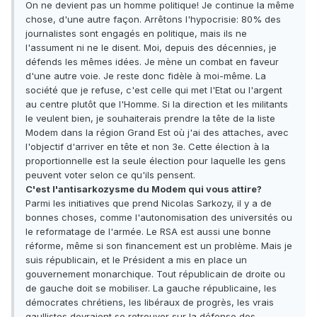
On ne devient pas un homme politique! Je continue la même
chose, d'une autre façon. Arrêtons l'hypocrisie: 80% des
journalistes sont engagés en politique, mais ils ne
l'assument ni ne le disent. Moi, depuis des décennies, je
défends les mêmes idées. Je mène un combat en faveur
d'une autre voie. Je reste donc fidèle à moi-même. La
société que je refuse, c'est celle qui met l'Etat ou l'argent
au centre plutôt que l'Homme. Si la direction et les militants
le veulent bien, je souhaiterais prendre la tête de la liste
Modem dans la région Grand Est où j'ai des attaches, avec
l'objectif d'arriver en tête et non 3e. Cette élection à la
proportionnelle est la seule élection pour laquelle les gens
peuvent voter selon ce qu'ils pensent.
C'est l'antisarkozysme du Modem qui vous attire?
Parmi les initiatives que prend Nicolas Sarkozy, il y a de
bonnes choses, comme l'autonomisation des universités ou
le reformatage de l'armée. Le RSA est aussi une bonne
réforme, même si son financement est un problème. Mais je
suis républicain, et le Président a mis en place un
gouvernement monarchique. Tout républicain de droite ou
de gauche doit se mobiliser. La gauche républicaine, les
démocrates chrétiens, les libéraux de progrès, les vrais
gaullistes devraient se retrouver sur la défense des