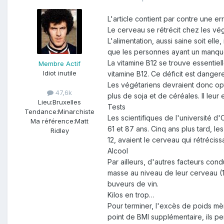
L'article contient par contre une 
Le cerveau se rétrécit chez les vé
L'alimentation, aussi saine soit e
que les personnes ayant un manque e
La vitamine B12 se trouve essentiel
Membre Actif
Idiot inutile
vitamine B12. Ce déficit est dange
Les végétariens devraient donc op
47,6k
plus de soja et de céréales. Il le
Lieu:
Bruxelles
Tests
Tendance:
Minarchiste
Les scientifiques de l'université 
Ma référence:
Matt
61 et 87 ans. Cinq ans plus tard, l
Ridley
12, avaient le cerveau qui rétréciss
Alcool
Par ailleurs, d'autres facteurs co
masse au niveau de leur cerveau (1
buveurs de vin.
Kilos en trop…
Pour terminer, l'excès de poids mè
point de BMI supplémentaire, ils per