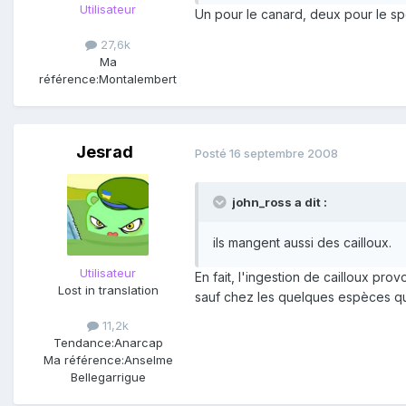
Utilisateur
Un pour le canard, deux pour le spec
27,6k
Ma
référence:
Montalembert
Jesrad
Posté
16 septembre 2008
john_ross a dit :
ils mangent aussi des cailloux.
Utilisateur
En fait, l'ingestion de cailloux pr
Lost in translation
sauf chez les quelques espèces qui
11,2k
Tendance:
Anarcap
Ma référence:
Anselme
Bellegarrigue