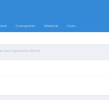
ment
Contrepoints
Wikiberal
Clubs
au des végétariens rétrécit