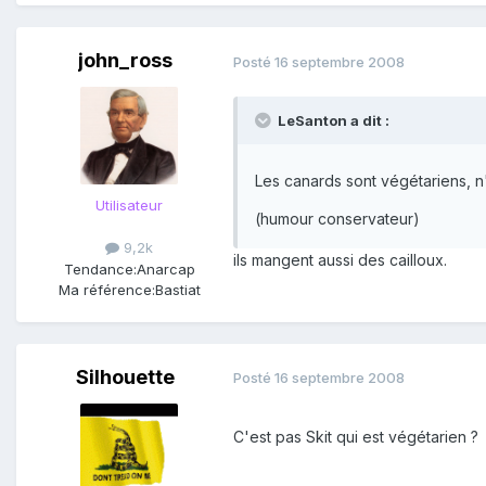
john_ross
Posté
16 septembre 2008
LeSanton a dit :
Les canards sont végétariens, n
Utilisateur
(humour conservateur)
9,2k
ils mangent aussi des cailloux.
Tendance:
Anarcap
Ma référence:
Bastiat
Silhouette
Posté
16 septembre 2008
C'est pas Skit qui est végétarien 