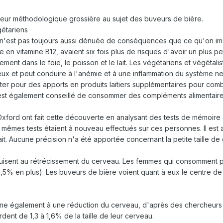
erreur méthodologique grossière au sujet des buveurs de bière.
gétariens
lle, n'est pas toujours aussi dénuée de conséquences que ce qu'on i
n vitamine B12, avaient six fois plus de risques d'avoir un plus pe
lement dans le foie, le poisson et le lait. Les végétariens et végéta
reux et peut conduire à l'anémie et à une inflammation du système n
ter pour des apports en produits laitiers supplémentaires pour com
ur est également conseillé de consommer des compléments alimentaire
d'Oxford ont fait cette découverte en analysant des tests de mémoi
es mêmes tests étaient à nouveau effectués sur ces personnes. Il est
ait. Aucune précision n'a été apportée concernant la petite taille de 
nduisent au rétrécissement du cerveau. Les femmes qui consomment pl
,5% en plus). Les buveurs de bière voient quant à eux le centre de
ne également à une réduction du cerveau, d'après des chercheurs s
dent de 1,3 à 1,6% de la taille de leur cerveau.