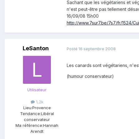
Sachant que les végétariens et vég
n'est peut-être pas tellement dés
16/09/08 15h00
http://www.7sur7.be/7s7/fr/1524/Cu
LeSanton
Posté
16 septembre 2008
Les canards sont végétariens, n'es
(humour conservateur)
Utilisateur
1,2k
Lieu:
Provence
Tendance:
Libéral
conservateur
Ma référence:
Hannah
Arendt