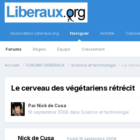
Association Liberaux.org
Naviguer
Activité
Classe
Forums
Règles
Équipe
Classement
Accueil
FORUMS GENERAUX
Science et technologie
Le cerve
Le cerveau des végétariens rétrécit
Par
Nick de Cusa
16 septembre 2008
dans
Science et technologie
Nick de Cusa
Posté
16 septembre 2008