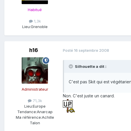
Habitué
1,3k
Lieu:
Grenoble
h16
Posté
16 septembre 2008
Silhouette a dit :
C'est pas Skit qui est végétari
Administrateur
Non. C'est juste un canard.
71,3k
Lieu:
Europe
Tendance:
Anarcap
Ma référence:
Achille
Talon