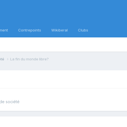
ment
Contrepoints
Wikiberal
Clubs
iété
La fin du monde libre?
 de société