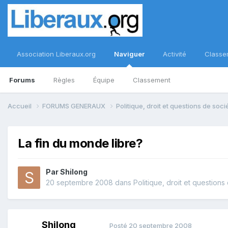
Association Liberaux.org
Naviguer
Activité
Classe
Forums
Règles
Équipe
Classement
Accueil
FORUMS GENERAUX
Politique, droit et questions de soc
La fin du monde libre?
Par
Shilong
20 septembre 2008
dans
Politique, droit et questions
Shilong
Posté
20 septembre 2008