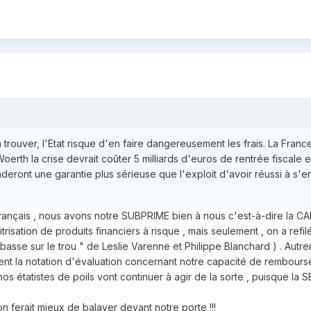
e à trouver, l'Etat risque d'en faire dangereusement les frais. La Fr
oerth la crise devrait coûter 5 milliards d'euros de rentrée fiscale e
eront une garantie plus sérieuse que l'exploit d'avoir réussi à s'en
es français , nous avons notre SUBPRIME bien à nous c'est-à-dire la C
titrisation de produits financiers à risque , mais seulement , on a ref
 basse sur le trou " de Leslie Varenne et Philippe Blanchard ) . Autr
ssent la notation d'évaluation concernant notre capacité de rembou
nos étatistes de poils vont continuer à agir de la sorte , puisque la 
 on ferait mieux de balayer devant notre porte !!!