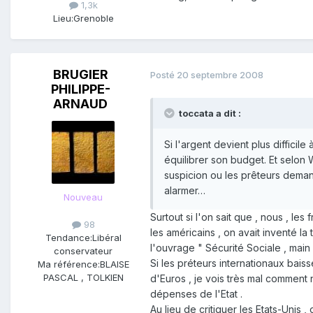
1,3k
Lieu:
Grenoble
BRUGIER
Posté
20 septembre 2008
PHILIPPE-
ARNAUD
toccata a dit :
Si l'argent devient plus difficil
équilibrer son budget. Et selon W
suspicion ou les prêteurs demand
alarmer…
Nouveau
Surtout si l'on sait que , nous , l
98
les américains , on avait inventé la 
Tendance:
Libéral
l'ouvrage " Sécurité Sociale , main
conservateur
Si les préteurs internationaux bai
Ma référence:
BLAISE
PASCAL , TOLKIEN
d'Euros , je vois très mal comment 
dépenses de l'Etat .
Au lieu de critiquer les Etats-Unis ,