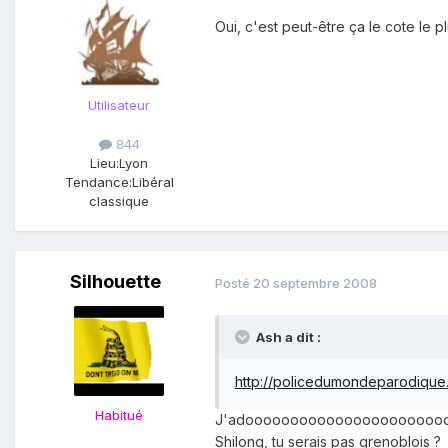
Oui, c'est peut-être ça le cote le p
Utilisateur
844
Lieu:
Lyon
Tendance:
Libéral
classique
Silhouette
Posté
20 septembre 2008
Ash a dit :
http://policedumondeparodique.
Habitué
J'adoooooooooooooooooooooooore ce 
Shilong, tu serais pas grenoblois ?