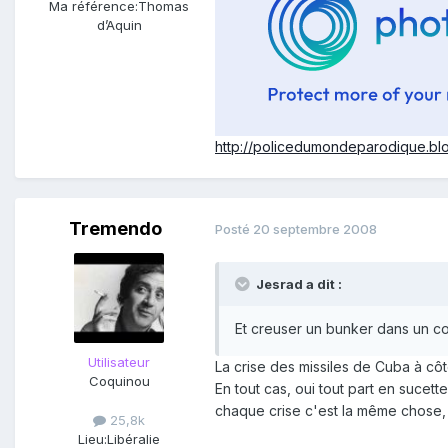
Ma référence:
Thomas
d’Aquin
http://policedumondeparodique.blo
Tremendo
Posté
20 septembre 2008
Jesrad a dit :
Et creuser un bunker dans un coin
Utilisateur
La crise des missiles de Cuba à côté
Coquinou
En tout cas, oui tout part en sucett
chaque crise c'est la même chose, il
25,8k
Lieu:
Libéralie