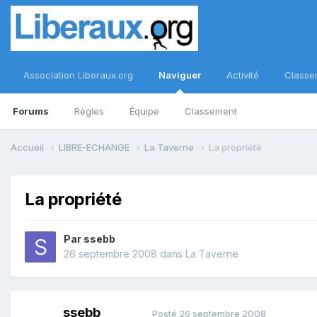
Association Liberaux.org
Naviguer
Activité
Classe
Forums
Règles
Équipe
Classement
Accueil
LIBRE-ECHANGE
La Taverne
La propriété
La propriété
Par
ssebb
26 septembre 2008
dans
La Taverne
ssebb
Posté
26 septembre 2008