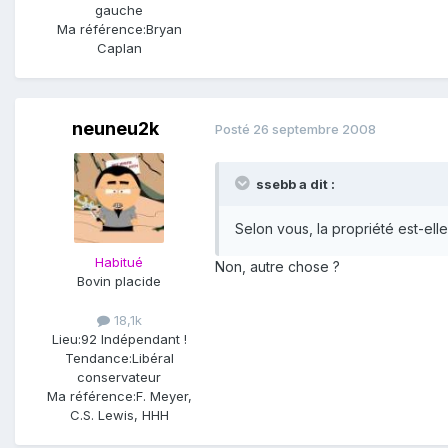
gauche
Ma référence:
Bryan
Caplan
neuneu2k
Posté
26 septembre 2008
ssebb a dit :
Selon vous, la propriété est-elle
Habitué
Non, autre chose ?
Bovin placide
18,1k
Lieu:
92 Indépendant !
Tendance:
Libéral
conservateur
Ma référence:
F. Meyer,
C.S. Lewis, HHH