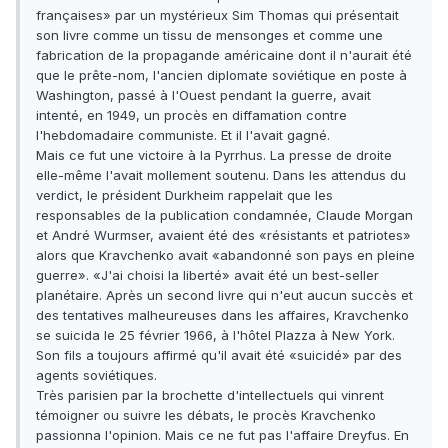
françaises» par un mystérieux Sim Thomas qui présentait
son livre comme un tissu de mensonges et comme une
fabrication de la propagande américaine dont il n'aurait été
que le prête-nom, l'ancien diplomate soviétique en poste à
Washington, passé à l'Ouest pendant la guerre, avait
intenté, en 1949, un procès en diffamation contre
l'hebdomadaire communiste. Et il l'avait gagné.
Mais ce fut une victoire à la Pyrrhus. La presse de droite
elle-même l'avait mollement soutenu. Dans les attendus du
verdict, le président Durkheim rappelait que les
responsables de la publication condamnée, Claude Morgan
et André Wurmser, avaient été des «résistants et patriotes»
alors que Kravchenko avait «abandonné son pays en pleine
guerre». «J'ai choisi la liberté» avait été un best-seller
planétaire. Après un second livre qui n'eut aucun succès et
des tentatives malheureuses dans les affaires, Kravchenko
se suicida le 25 février 1966, à l'hôtel Plazza à New York.
Son fils a toujours affirmé qu'il avait été «suicidé» par des
agents soviétiques.
Très parisien par la brochette d'intellectuels qui vinrent
témoigner ou suivre les débats, le procès Kravchenko
passionna l'opinion. Mais ce ne fut pas l'affaire Dreyfus. En