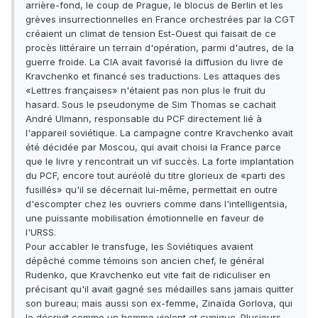
arrière-fond, le coup de Prague, le blocus de Berlin et les
grèves insurrectionnelles en France orchestrées par la CGT
créaient un climat de tension Est-Ouest qui faisait de ce
procès littéraire un terrain d'opération, parmi d'autres, de la
guerre froide. La CIA avait favorisé la diffusion du livre de
Kravchenko et financé ses traductions. Les attaques des
«Lettres françaises» n'étaient pas non plus le fruit du
hasard. Sous le pseudonyme de Sim Thomas se cachait
André Ulmann, responsable du PCF directement lié à
l'appareil soviétique. La campagne contre Kravchenko avait
été décidée par Moscou, qui avait choisi la France parce
que le livre y rencontrait un vif succès. La forte implantation
du PCF, encore tout auréolé du titre glorieux de «parti des
fusillés» qu'il se décernait lui-même, permettait en outre
d'escompter chez les ouvriers comme dans l'intelligentsia,
une puissante mobilisation émotionnelle en faveur de
l'URSS.
Pour accabler le transfuge, les Soviétiques avaient
dépêché comme témoins son ancien chef, le général
Rudenko, que Kravchenko eut vite fait de ridiculiser en
précisant qu'il avait gagné ses médailles sans jamais quitter
son bureau; mais aussi son ex-femme, Zinaïda Gorlova, qui
le décrivit comme un homme violent et cynique. Plusieurs