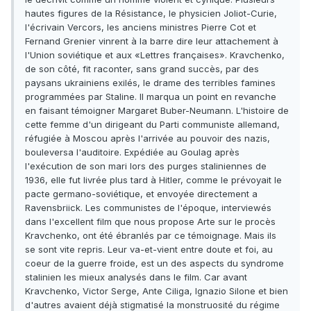
hautes figures de la Résistance, le physicien Joliot-Curie,
l'écrivain Vercors, les anciens ministres Pierre Cot et
Fernand Grenier vinrent à la barre dire leur attachement à
l'Union soviétique et aux «Lettres françaises». Kravchenko,
de son côté, fit raconter, sans grand succès, par des
paysans ukrainiens exilés, le drame des terribles famines
programmées par Staline. Il marqua un point en revanche
en faisant témoigner Margaret Buber-Neumann. L'histoire de
cette femme d'un dirigeant du Parti communiste allemand,
réfugiée à Moscou après l'arrivée au pouvoir des nazis,
bouleversa l'auditoire. Expédiée au Goulag après
l'exécution de son mari lors des purges staliniennes de
1936, elle fut livrée plus tard à Hitler, comme le prévoyait le
pacte germano-soviétique, et envoyée directement a
Ravensbriick. Les communistes de l'époque, interviewés
dans l'excellent film que nous propose Arte sur le procès
Kravchenko, ont été ébranlés par ce témoignage. Mais ils
se sont vite repris. Leur va-et-vient entre doute et foi, au
coeur de la guerre froide, est un des aspects du syndrome
stalinien les mieux analysés dans le film. Car avant
Kravchenko, Victor Serge, Ante Ciliga, Ignazio Silone et bien
d'autres avaient déjà stigmatisé la monstruosité du régime