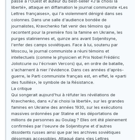
passé à l'Ouest et auteur du best-seller «J'ai choisi la
liberté», attaque en diffamation le journal communiste «Les
Lettres françaises», qui l'a violemment dénigré dans ses
colonnes. Dans une salle d'audience bondée de
journalistes, Kravchenko fait venir des témoins qui
racontent pour la première fois la famine en Ukraine, les
purges staliniennes et, quinze ans avant Soljenitsyne,
l'enfer des camps soviétiques. Face à lui, soutenu par
Moscou, le journal communiste a réuni témoins et
intellectuels (comme le physicien et Prix Nobel Frédéric
Joliotcurie ou l'écrivain Vercors) qui, en ordre de bataille,
s'acharnent à nier l'évidence. Dans ces années d'après-
guerre, le Parti communiste français est, en effet, le «parti
des fusillés», le symbole de la Résistance.
La critique
Qui songerait aujourd'hui à réfuter les révélations de
Kravchenko, dans «J'ai choisi la liberté», sur les grandes
famines en Ukraine des années 1930, sur les exécutions
massives ordonnées par Staline et les déportations de
millions de personnes au Goulag ? Elles ont été pleinement
confirmées par l'oeuvre de Soljenitsyne et d'autres
dissidents russes ainsi que par les archives soviétiques
désormais accessibles. Attaqué dans «les Lettres