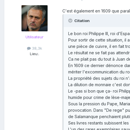
C'est également en 1609 que paraît 
Citation
Le bon roi Philippe III, roi d'Es
Utilisateur
Pour sortir de cette situation, 
une pièce de cuivre, il en fait tr
38,3k
Le résultat ne se fait pas atten
Lieu:
.
Ca ne plait pas du tout à Juan 
En 1609 ce dernier dénonce dan
mériter l'excommunication du roi
La propriété des sujets du roi n'
La dilution de monnaie c'est don
Le -pas si bon que ça- roi Phil
humide pour crime de lèse-majes
Sous la pression du Pape, Marian
provocation. Dans "De rege" publi
de Salamanque penchaient plutôt
Ses livres restants subissent les
L'un des rares exemplaires sauv