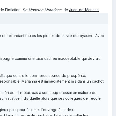
e l'inflation,
De Monetae Mutatione
, de
Juan_de_Mariana
naie en refondant toutes les pièces de cuivre du royaume. Avec
'Espagne comme une taxe cachée inacceptable qui devrait
ve attaque contre le commerce source de prospérité.
t responsable. Marianna est immédiatement mis dans un cachot
méritée. (Il n'était pas à son coup d'essai en matière de
sur initiative individuelle alors que ses collègues de l'école
ieux puis pour finir met l'ouvrage à l'Index.
d lorsqu'il est édité par hasard dans une collection