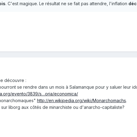
ois
. C'est magique. Le résultat ne se fait pas attendre, l'inflation
déc
je découvre :
pourront se rendre dans un mois à Salamanque pour y saluer leur i
na.org/evento/3839/s…oria/economica/
 "monarchomaques"
http://en.wikipedia.org/wiki/Monarchomachs
.
ur liborg aux côtés de minarchiste ou d'anarcho-capitaliste?