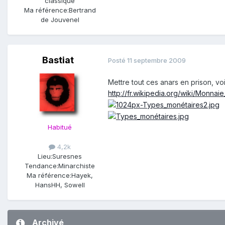
classique
Ma référence:
Bertrand
de Jouvenel
Bastiat
Posté
11 septembre 2009
Mettre tout ces anars en prison, voi
http://fr.wikipedia.org/wiki/Mo
Habitué
4,2k
Lieu:
Suresnes
Tendance:
Minarchiste
Ma référence:
Hayek,
HansHH, Sowell
Archivé