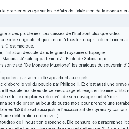
le premier ouvrage sur les méfaits de l'altération de la monnaie et d
pagne a des problèmes. Les caisses de l'Etat sont plus que vides.
il a une idée originale et qui marche à tous les coups : diluer la mon
ois. C'est magique.
dre, l'inflation décuple dans le grand royaume d'Espagne.
de Mariana, Jésuite appartement à l'Ecole de Salamanque.
s son traité "De Monetae Mutatione" les pratiques du souverain d
.
appartient pas au roi, elle appartient aux sujets.
c d'abord le vol du peuple par Philippe III. Et c'est aussi une gra
ippe III écoute les idées de ce vieux sage et réagit en homme d'Eta
té et les exemplaires retrouvés de son ouvrage sont détruits.
na sort de prison au bout de quatre mois pour prendre une retraite 
é en 1599 il avait aussi justifié l'assassinant des tyrans -y compris 
 une délibération collective.-)
 foudres de l'Inquisition espagnole. Elle censure les paragraphes litig
és de cette hécatombe ne sortira des oubliettes que 250 ans plus tar