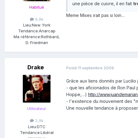
une pièce de cuivre, il en fait
tr
Habitué
Meme Mises irait pas si loin…
9,9k
Lieu:
New York
Tendance:
Anarcap
Ma référence:
Rothbard,
D. Friedman
Drake
Posté
11 septembre 2009
Grâce aux liens donnés par Lucilio 
- que les aficionados de Ron Paul 
Hoppe,…)
http://www.juandemaria
- l'existence du mouvement des
Une nouvelle tendance à proposer s
Utilisateur
2,9k
Lieu:
DTC
Tendance:
Libéral