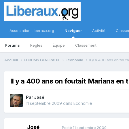
Association Liberaux.org
Naviguer
Activité
Classe
Forums
Règles
Équipe
Classement
Accueil
FORUMS GENERAUX
Economie
Il y a 400 ans on fouta
Il y a 400 ans on foutait Mariana en 
Par
José
11 septembre 2009
dans
Economie
José
Posté
11 septembre 2009