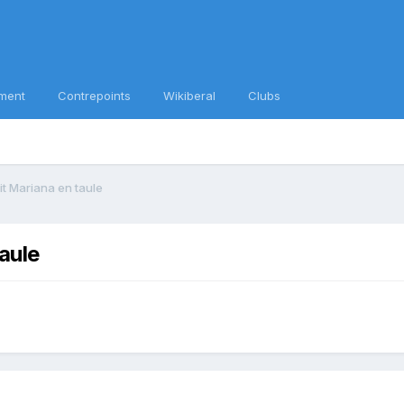
ment
Contrepoints
Wikiberal
Clubs
it Mariana en taule
taule