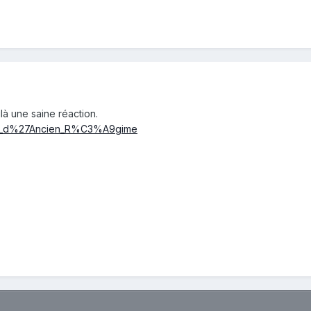
là une saine réaction.
nnaie_d%27Ancien_R%C3%A9gime