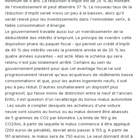
minimum de 9 ans. La réduction d'impôt est de 25 % du montant
de l'investissement et peut atteindre 37 %. Le nouveau taux de la
réduction d'impôt serait «revu un peu à la baisse», alors qu'il
serait relevé pour les investissements dans l'«immobilier vert», à
faible consommation d'énergie.
Le gouvernement travaille aussi sur un «verdissement» de la
déductibilité des intérêts d'emprunt. Le principe de «verdir» cette
disposition phare du paquet fiscal - qui permet un crédit d'impôt
de 40 % des intérêts versés la première année et de 20 % les
quatre années suivantes - est acté. Mais le schéma qui sera
retenu n'est pas totalement arrêté. Certains au sein du
gouvernement plaident pour que cet avantage fiscal ne soit
progressivement réservé qu'aux acquéreurs de «bâtiments basse
consommation» et que, pour les autres logements neufs, il soit
peu à peu réduit. D'autres souhaiteraient un dispositif plus
progressif, qui fasse moins de distinction entre le neuf et l'ancien.
Enfin, il est question d'un recalibrage du bonus-malus automobile
. Les seuils à compter desquels les acheteurs d'une voiture
neuve sont soumis au bonus ou au malus doivent être abaissés
de 5 grammes de CO2 par kilomètre. La limite de 160 g de
CO2/km, à partir de laquelle le malus commence à être appliqué
(200 euros de pénalité), devrait ainsi passer à 155 g. A partir de
161 grammes, le malus sera de 750 euros. Le seuil donnant droit à