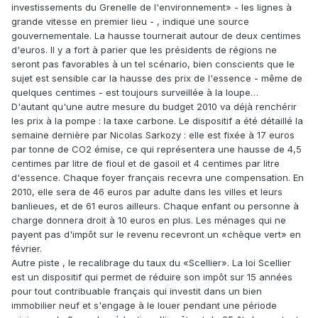
investissements du Grenelle de l'environnement» - les lignes à
grande vitesse en premier lieu - , indique une source
gouvernementale. La hausse tournerait autour de deux centimes
d'euros. Il y a fort à parier que les présidents de régions ne
seront pas favorables à un tel scénario, bien conscients que le
sujet est sensible car la hausse des prix de l'essence - même de
quelques centimes - est toujours surveillée à la loupe…
D'autant qu'une autre mesure du budget 2010 va déjà renchérir
les prix à la pompe : la taxe carbone. Le dispositif a été détaillé la
semaine dernière par Nicolas Sarkozy : elle est fixée à 17 euros
par tonne de CO2 émise, ce qui représentera une hausse de 4,5
centimes par litre de fioul et de gasoil et 4 centimes par litre
d'essence. Chaque foyer français recevra une compensation. En
2010, elle sera de 46 euros par adulte dans les villes et leurs
banlieues, et de 61 euros ailleurs. Chaque enfant ou personne à
charge donnera droit à 10 euros en plus. Les ménages qui ne
payent pas d'impôt sur le revenu recevront un «chèque vert» en
février.
Autre piste , le recalibrage du taux du «Scellier». La loi Scellier
est un dispositif qui permet de réduire son impôt sur 15 années
pour tout contribuable français qui investit dans un bien
immobilier neuf et s'engage à le louer pendant une période