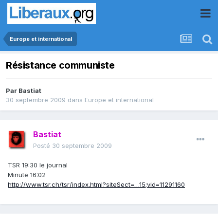
Europe et international
Résistance communiste
Par
Bastiat
30 septembre 2009
dans
Europe et international
Bastiat
Posté
30 septembre 2009
TSR 19:30 le journal
Minute 16:02
http://www.tsr.ch/tsr/index.html?siteSect=…15;vid=11291160