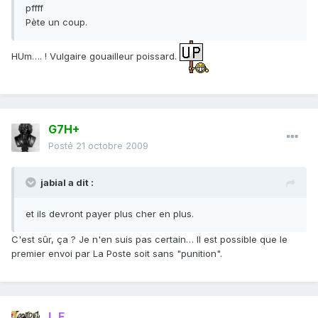
pffff
Pète un coup.
HUm…. ! Vulgaire gouailleur poissard.
G7H+
Posté
21 octobre 2009
jabial a dit :
et ils devront payer plus cher en plus.
C'est sûr, ça ? Je n'en suis pas certain… Il est possible que le
premier envoi par La Poste soit sans "punition".
L.F.