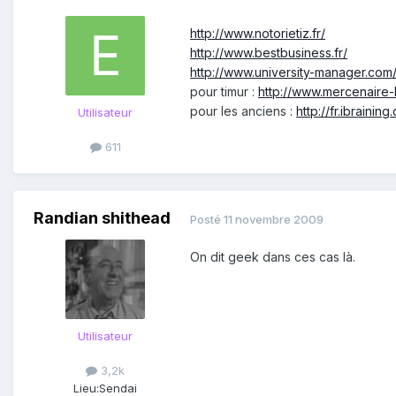
http://www.notorietiz.fr/
http://www.bestbusiness.fr/
http://www.university-manager.com
pour timur :
http://www.mercenaire-l
pour les anciens :
http://fr.ibraining
Utilisateur
611
Randian shithead
Posté
11 novembre 2009
On dit geek dans ces cas là.
Utilisateur
3,2k
Lieu:
Sendai