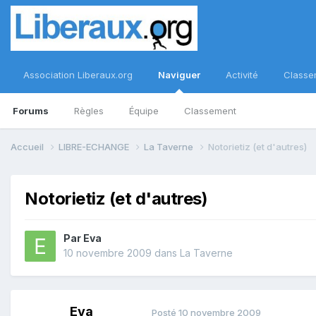
Association Liberaux.org
Naviguer
Activité
Classe
Forums
Règles
Équipe
Classement
Accueil
LIBRE-ECHANGE
La Taverne
Notorietiz (et d'autres)
Notorietiz (et d'autres)
Par
Eva
10 novembre 2009
dans
La Taverne
Eva
Posté
10 novembre 2009