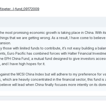
iff/peter…l-fund_09172009
 the most promising economic growth is taking place in China. With i
 things that we are getting wrong. As a result, I have come to believ
ansion.
ly those with limited funds to contribute, it’s not easy building a ba
ts, Euro Pacific has combined forces with Halter Financial Investm
 the EPH China Fund, a mutual fund designed to give investors access 
 and I have high hopes for it.
ainst the MCSI China Index but will adhere to my preference for va
 which are heavily concentrated in the financial sector, this fund is
elieve will lead when China finally focuses more intently on its do