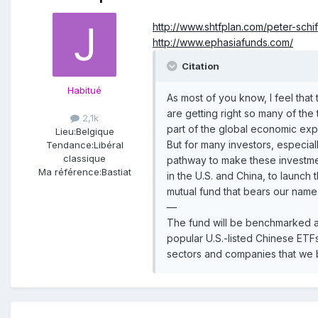
http://www.shtfplan.com/peter-sch
http://www.ephasiafunds.com/
Citation
Habitué
As most of you know, I feel that
are getting right so many of the
2,1k
part of the global economic exp
Lieu:
Belgique
But for many investors, especial
Tendance:
Libéral
classique
pathway to make these investmen
Ma référence:
Bastiat
in the U.S. and China, to launch
mutual fund that bears our name,
—
The fund will be benchmarked ag
popular U.S.-listed Chinese ETFs,
sectors and companies that we b