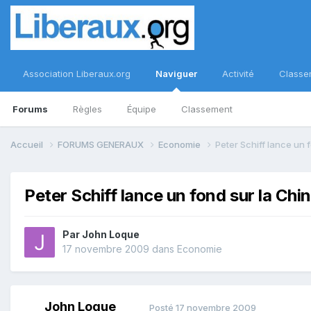
Association Liberaux.org
Naviguer
Activité
Classe
Forums
Règles
Équipe
Classement
Accueil
FORUMS GENERAUX
Economie
Peter Schiff lance un 
Peter Schiff lance un fond sur la Chi
Par
John Loque
17 novembre 2009
dans
Economie
John Loque
Posté
17 novembre 2009