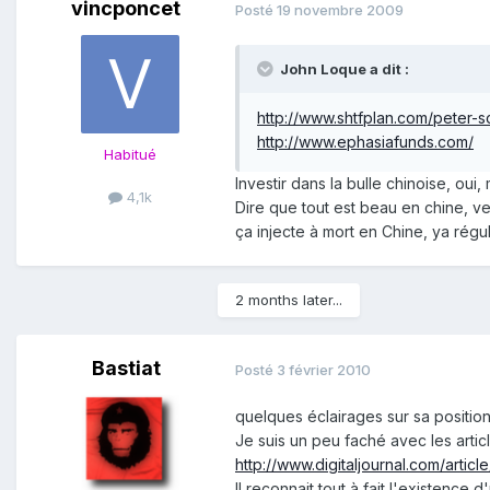
vincponcet
Posté
19 novembre 2009
John Loque a dit :
http://www.shtfplan.com/peter-
http://www.ephasiafunds.com/
Habitué
Investir dans la bulle chinoise, oui,
4,1k
Dire que tout est beau en chine, ve
ça injecte à mort en Chine, ya régu
2 months later...
Bastiat
Posté
3 février 2010
quelques éclairages sur sa position
Je suis un peu faché avec les artic
http://www.digitaljournal.com/artic
Il reconnait tout à fait l'existence 