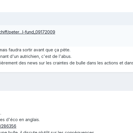
schiff/peter…l-fund_09172009
 mais faudra sortir avant que ça pète.
nant d'un autrichien, c'est de l'abus.
lièrement des news sur les craintes de bulle dans les actions et dan
.
les d'éco en anglais.
le/286356
d'une bulle, il discute plutôt sur les conséquences.