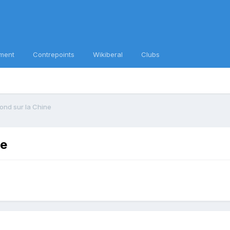
ment
Contrepoints
Wikiberal
Clubs
fond sur la Chine
ne