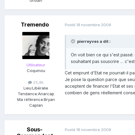
Grodin
Tremendo
Posté
18 novembre 2009
pierreyves a dit :
On voit bien ce qui s'est passé
souhaitant pas souscrire … c'est 
Utilisateur
Coquinou
Cet emprunt d'Etat ne pourrait-il 
Je pose la question parce que seu
25,8k
acceptent de financer l'Etat et ses 
Lieu:
Libéralie
combien de gens réellement consent
Tendance:
Anarcap
Ma référence:
Bryan
Caplan
Sous-
Posté
18 novembre 2009