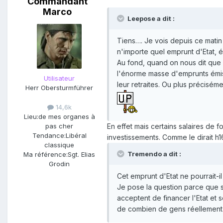
Commandant
Marco
Leepose a dit :
Tiens…. Je vois depuis ce matin
n'importe quel emprunt d'Etat, 
Au fond, quand on nous dit que 
l'énorme masse d'emprunts émis 
Utilisateur
leur retraites. Ou plus préciséme
Herr Obersturmführer
14,6k
Lieu:
de mes organes à
En effet mais certains salaires de
pas cher
Tendance:
Libéral
investissements. Comme le dirait h1
classique
Tremendo a dit :
Ma référence:
Sgt. Elias
Grodin
Cet emprunt d'Etat ne pourrait-
Je pose la question parce que 
acceptent de financer l'Etat et s
de combien de gens réellement c