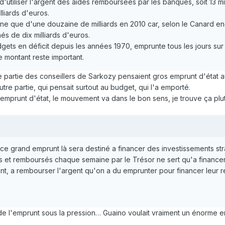
e d'utiliser l'argent des aides remboursées par les banques, soit 13 m
lliards d'euros.
 fine que d'une douzaine de milliards en 2010 car, selon le Canard 
és de dix milliards d'euros.
gets en déficit depuis les années 1970, emprunte tous les jours sur
 montant reste important.
ne partie des conseillers de Sarkozy pensaient gros emprunt d'état a
utre partie, qui pensait surtout au budget, qui l'a emporté.
emprunt d'état, le mouvement va dans le bon sens, je trouve ça plu
ce grand emprunt là sera destiné a financer des investissements st
et remboursés chaque semaine par le Trésor ne sert qu'a financer 
nt, a rembourser l'argent qu'on a du emprunter pour financer leur ret
e l'emprunt sous la pression… Guaino voulait vraiment un énorme em