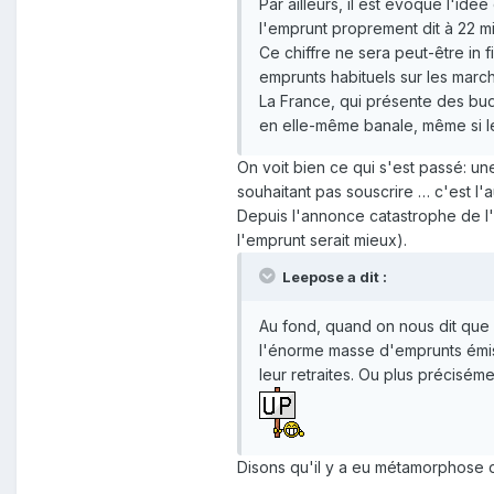
Par ailleurs, il est évoqué l'idé
l'emprunt proprement dit à 22 mi
Ce chiffre ne sera peut-être in
emprunts habituels sur les march
La France, qui présente des bud
en elle-même banale, même si le
On voit bien ce qui s'est passé: u
souhaitant pas souscrire … c'est l'a
Depuis l'annonce catastrophe de l'
l'emprunt serait mieux).
Leepose a dit :
Au fond, quand on nous dit que 
l'énorme masse d'emprunts émis 
leur retraites. Ou plus préciséme
Disons qu'il y a eu métamorphose d