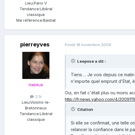
Lieu:
Parix V
Tendance:
Libéral
classique
Ma référence:
Bastiat
pierreyves
Posté
18 novembre 2009
Leepose a dit :
Tiens…. Je vois depuis ce matin
n'importe quel emprunt d'Etat, 
Habitué
Oui, en fait c'était plus ou moins 
3,1k
http://fr.news.yahoo.com/4/2009111
Lieu:
Voisins-le-
Bretonneux
Citation
Tendance:
Libéral
classique
Si elle se confirmait, une telle
relancer la confiance dans le pa