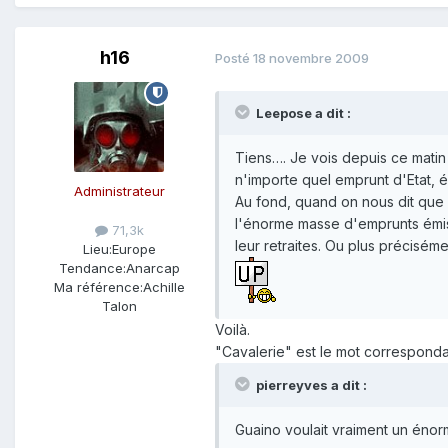
h16
Posté
18 novembre 2009
Leepose a dit :
Tiens…. Je vois depuis ce matin
n'importe quel emprunt d'Etat, 
Administrateur
Au fond, quand on nous dit que 
l'énorme masse d'emprunts émis 
71,3k
leur retraites. Ou plus préciséme
Lieu:
Europe
Tendance:
Anarcap
Ma référence:
Achille
Talon
Voilà.
"Cavalerie" est le mot correspondan
pierreyves a dit :
Guaino voulait vraiment un éno