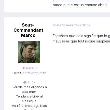
parce que c'est un énorme abruti.
Sous-
Posté
18 novembre 2009
Commandant
Marco
Espérons que cela signifie que le g
mauvaises que tout risque supplémen
Utilisateur
Herr Obersturmführer
14,6k
Lieu:
de mes organes à
pas cher
Tendance:
Libéral
classique
Ma référence:
Sgt. Elias