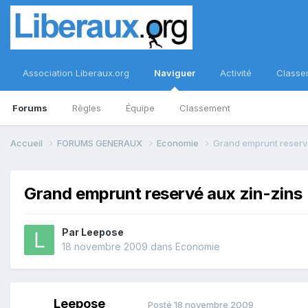
Association Liberaux.org
Naviguer
Activité
Classe
Forums
Règles
Équipe
Classement
Accueil
FORUMS GENERAUX
Economie
Grand emprunt reserv
Grand emprunt reservé aux zin-zins
Par
Leepose
18 novembre 2009
dans
Economie
Leepose
Posté
18 novembre 2009