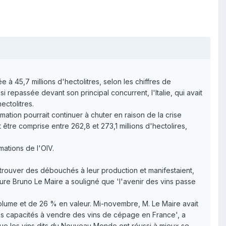
 45,7 millions d'hectolitres, selon les chiffres de
i repassée devant son principal concurrent, l'Italie, qui avait
ectolitres.
ation pourrait continuer à chuter en raison de la crise
être comprise entre 262,8 et 273,1 millions d'hectolires,
mations de l'OIV.
à trouver des débouchés à leur production et manifestaient,
lture Bruno Le Maire a souligné que 'l'avenir des vins passe
volume et de 26 % en valeur. Mi-novembre, M. Le Maire avait
des capacités à vendre des vins de cépage en France', a
ue les vins dits du Nouveau Monde ont réussi à mieux se