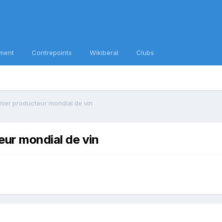
ment
Contrepoints
Wikiberal
Clubs
mier producteur mondial de vin
eur mondial de vin