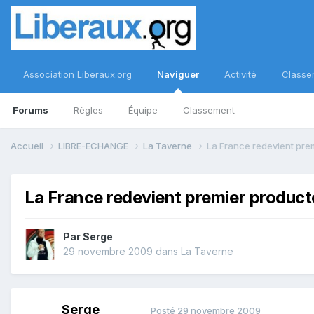
Association Liberaux.org
Naviguer
Activité
Classe
Forums
Règles
Équipe
Classement
Accueil
LIBRE-ECHANGE
La Taverne
La France redevient pre
La France redevient premier product
Par
Serge
29 novembre 2009
dans
La Taverne
Serge
Posté
29 novembre 2009