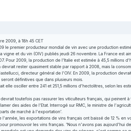
re 2009, à 18h 45 CET
 le premier producteur mondial de vin avec une production estimée à
la vigne et du vin (OIV) publiés jeudi 26 novembre. La France est ains
7. Pour 2009, la production de l'Italie est estimée à 45,5 millions d'h
 devrait rester quasiment stable par rapport à 2008, mais la consomm
tellucci, directeur général de l'OIV. En 2009, la production devrait 
seront définitives que dans plusieurs mois.
elle osciller entre 241 et 251,5 millions d'hectolitres, selon les esti
vrait toutefois pas rassurer les viticulteurs français, qui peinent 
lamer des aides de l'Etat. Interrogé sur RMC, le ministre de l'agricu
parts de marché à l'exportation'.
e l'année, les exportations de vins français ont baissé de 12 % en 
pour promouvoir les vins français. 'Nous n'avons pas aujourd'hui 
nde mondiale est une demande des vins de cépage, c'est comme ça q