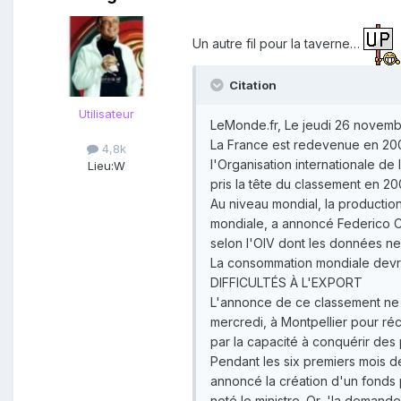
Un autre fil pour la taverne…
Citation
Utilisateur
LeMonde.fr, Le jeudi 26 novemb
La France est redevenue en 2009
4,8k
l'Organisation internationale de 
Lieu:
W
pris la tête du classement en 200
Au niveau mondial, la production
mondiale, a annoncé Federico Cas
selon l'OIV dont les données ne 
La consommation mondiale devrait 
DIFFICULTÉS À L'EXPORT
L'annonce de ce classement ne de
mercredi, à Montpellier pour réc
par la capacité à conquérir des 
Pendant les six premiers mois d
annoncé la création d'un fonds 
noté le ministre. Or, 'la dema