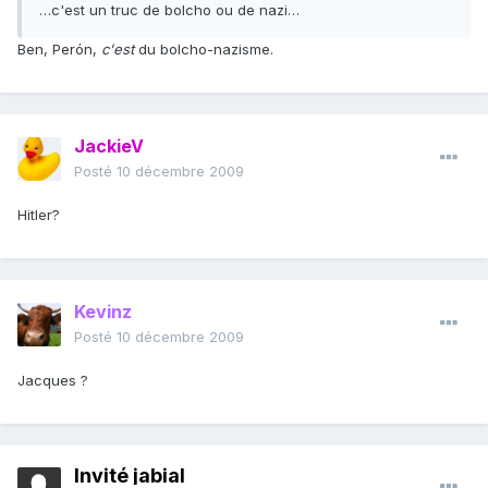
…c'est un truc de bolcho ou de nazi…
Ben, Perón,
c'est
du bolcho-nazisme.
JackieV
Posté
10 décembre 2009
Hitler?
Kevinz
Posté
10 décembre 2009
Jacques ?
Invité jabial