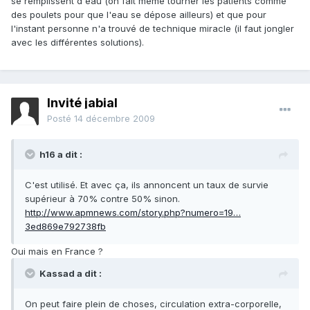
se remplissent d'eau (on fait même tourner les patients comme
des poulets pour que l'eau se dépose ailleurs) et que pour
l'instant personne n'a trouvé de technique miracle (il faut jongler
avec les différentes solutions).
Invité jabial
Posté
14 décembre 2009
h16 a dit :
C'est utilisé. Et avec ça, ils annoncent un taux de survie
supérieur à 70% contre 50% sinon.
http://www.apmnews.com/story.php?numero=19…
3ed869e792738fb
Oui mais en France ?
Kassad a dit :
On peut faire plein de choses, circulation extra-corporelle,