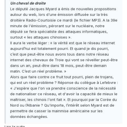
Un cheval de droite
Le député Jacques Myard a émis de nouvelles propositions
autour du web, lors d'une émission diffusée sur la très
droitière Radio-Courtoisie ce mardi (le fichier MP3). A la 39e
minute de l'émission, pérorant sur le nucléaire, notre
député se fera spécialiste des attaques informatiques,
surtout « les attaques chinoises ».
Il aura le verbe léger : « la vérité est que le réseau internet
aujourd’hui est totalement pourri. Et quand je dis pourri,
c’est que peut-être nous avons tous dans notre réseau
internet des chevaux de Troie qui vont se réveiller peut-être
dans un an, peut-être dans 18 mois, peut-être demain
matin. C’est un réel problème. »
Alors que faire contre ce fruit tout pourri, plein de trojans,
qui est un réel problème ? Réponse du collègue à Lefebvre :
« J'espère que l'on va prendre conscience de la nécessité
de nationaliser ce réseau, et d'avoir la capacité de mieux le
maîtriser, les chinois l'ont fait ». Et pourquoi par la Corée du
Nord ou l’Albanie ? Qu'importe, l’intérêt selon Myard est de
permettre de casser la mainmise américaine sur les
données échangées.
Lire la suite.