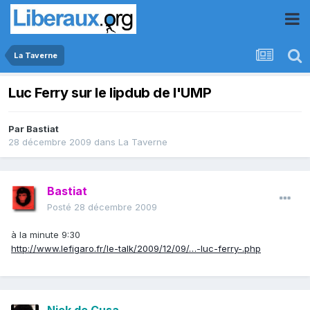
La Taverne
Luc Ferry sur le lipdub de l'UMP
Par
Bastiat
28 décembre 2009
dans
La Taverne
Bastiat
Posté
28 décembre 2009
à la minute 9:30
http://www.lefigaro.fr/le-talk/2009/12/09/…-luc-ferry-.php