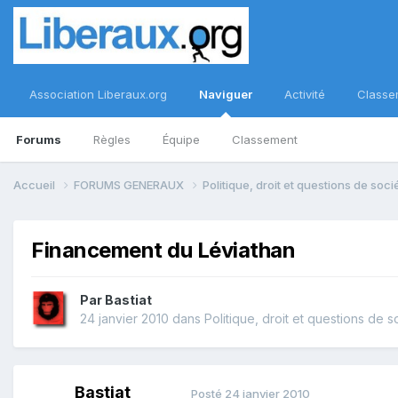
Association Liberaux.org
Naviguer
Activité
Classe
Forums
Règles
Équipe
Classement
Accueil
FORUMS GENERAUX
Politique, droit et questions de soc
Financement du Léviathan
Par
Bastiat
24 janvier 2010
dans
Politique, droit et questions de s
Bastiat
Posté
24 janvier 2010