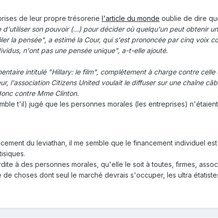
prises de leur propre trésorerie
l'article du monde
oublie de dire qu
utiliser son pouvoir (…) pour décider où quelqu'un peut obtenir une i
ler la pensée", a estimé la Cour, qui s'est prononcée par cinq voix c
ividus, n'ont pas une pensée unique", a-t-elle ajouté.
mentaire intitulé "Hillary: le film", complètement à charge contre cell
, l'association Citizens United voulait le diffuser sur une chaîne câ
 donc contre Mme Clinton.
mble t'il) jugé que les personnes morales (les entreprises) n'étaien
cement du leviathan, il me semble que le financement individuel e
isiques.
terdite à des personnes morales, qu'elle le soit à toutes, firmes, ass
e choses dont seul le marché devrais s'occuper, les ultra étatistes