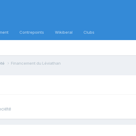
ment
Contrepoints
Wikiberal
Clubs
iété
Financement du Léviathan
ociété