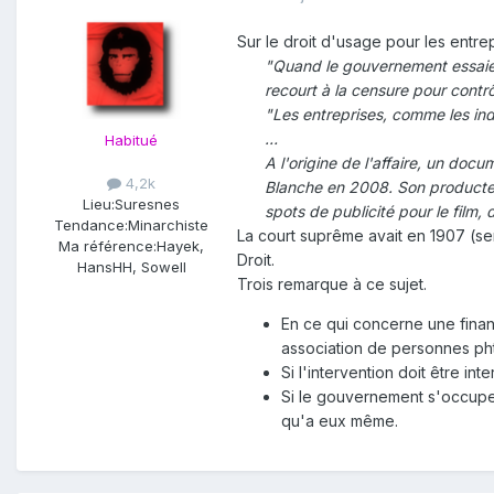
Sur le droit d'usage pour les entre
"Quand le gouvernement essaie d'
recourt à la censure pour contrô
"Les entreprises, comme les ind
…
Habitué
A l'origine de l'affaire, un docu
4,2k
Blanche en 2008. Son producteur
Lieu:
Suresnes
spots de publicité pour le film,
Tendance:
Minarchiste
La court suprême avait en 1907 (se
Ma référence:
Hayek,
Droit.
HansHH, Sowell
Trois remarque à ce sujet.
En ce qui concerne une finan
association de personnes pht
Si l'intervention doit être in
Si le gouvernement s'occupe d
qu'a eux même.