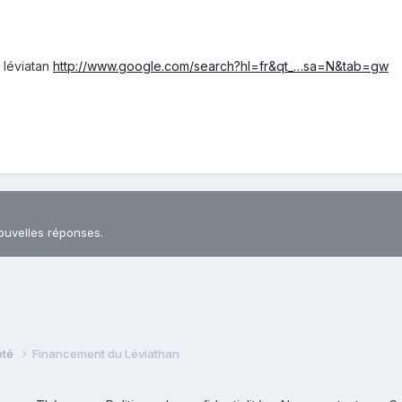
e léviatan
http://www.google.com/search?hl=fr&qt_…sa=N&tab=gw
ouvelles réponses.
iété
Financement du Léviathan