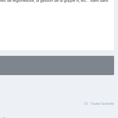
es de légionellose, la gestion de la grippe A, etc… Idem dans
Toute l’activité