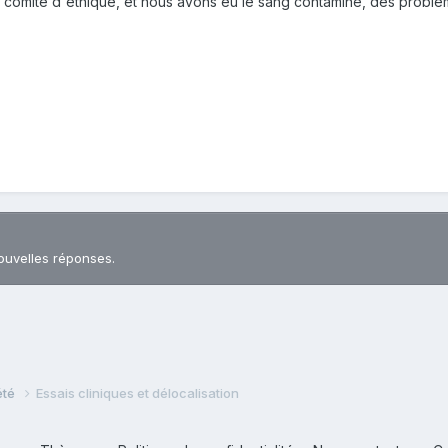
& comité d'éthique, et nous avons eu le sang contaminé, des problèm
ouvelles réponses.
iété
Essais cliniques et délocalisation