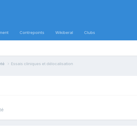
ment
Contrepoints
Wikiberal
Clubs
iété
Essais cliniques et délocalisation
té