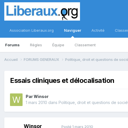
Association Liberaux.org
Naviguer
Activité
Classe
Forums
Règles
Équipe
Classement
Accueil
FORUMS GENERAUX
Politique, droit et questions de soc
Essais cliniques et délocalisation
Par
Winsor
1 mars 2010
dans
Politique, droit et questions de socié
Winsor
Posté
1 mars 2010