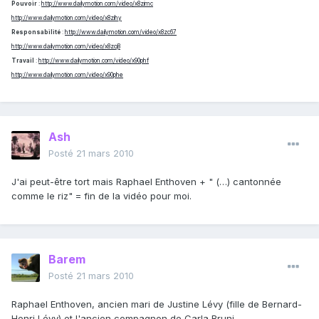
Pouvoir
:
http://www.dailymotion.com/video/x8zimc
http://www.dailymotion.com/video/x8zihy
Responsabilité
:
http://www.dailymotion.com/video/x8zc67
http://www.dailymotion.com/video/x8zcj8
Travail
:
http://www.dailymotion.com/video/x90phf
http://www.dailymotion.com/video/x90phe
Ash
Posté
21 mars 2010
J'ai peut-être tort mais Raphael Enthoven + " (…) cantonnée
comme le riz" = fin de la vidéo pour moi.
Barem
Posté
21 mars 2010
Raphael Enthoven, ancien mari de Justine Lévy (fille de Bernard-
Henri Lévy) et l'ancien compagnon de Carla Bruni…