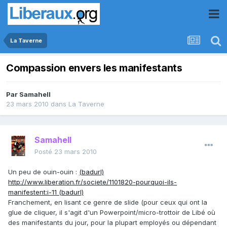
La Taverne
Compassion envers les manifestants
Par
Samahell
23 mars 2010
dans
La Taverne
Samahell
Posté
23 mars 2010
Un peu de ouin-ouin :
(badurl)
http://www.liberation.fr/societe/1101820-pourquoi-ils-
manifestent:i-11 (badurl)
Franchement, en lisant ce genre de slide (pour ceux qui ont la
glue de cliquer, il s'agit d'un Powerpoint/micro-trottoir de Libé où
des manifestants du jour, pour la plupart employés ou dépendant