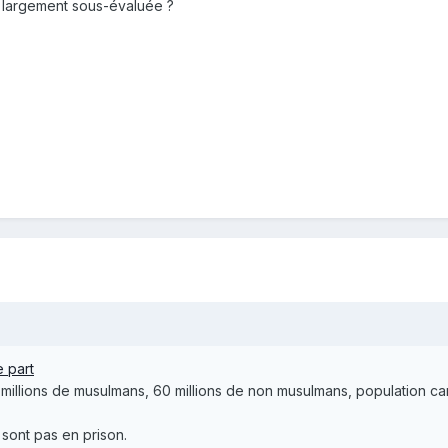
s largement sous-évaluée ?
e part
millions de musulmans, 60 millions de non musulmans, population c
ont pas en prison.