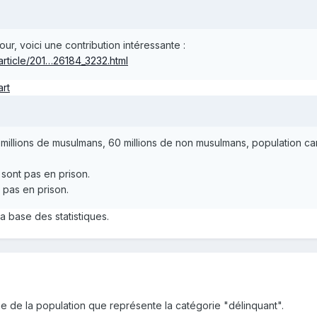
ur, voici une contribution intéressante :
article/201…26184_3232.html
art
millions de musulmans, 60 millions de non musulmans, population c
ont pas en prison.
pas en prison.
a base des statistiques.
e de la population que représente la catégorie "délinquant".