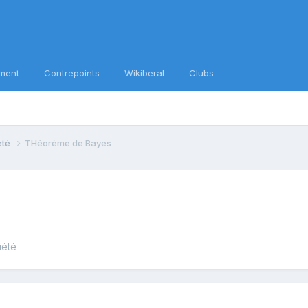
ment
Contrepoints
Wikiberal
Clubs
iété
THéorème de Bayes
iété