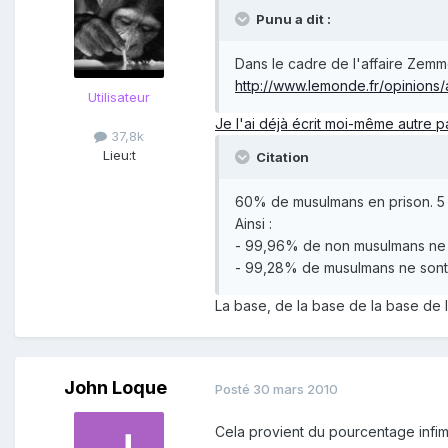
Punu a dit :
Dans le cadre de l'affaire Zemmo
http://www.lemonde.fr/opinions/
Utilisateur
Je l'ai déjà écrit moi-même autre p
37,8k
Lieu:
t
Citation
60% de musulmans en prison. 5 
Ainsi :
- 99,96% de non musulmans ne s
- 99,28% de musulmans ne sont 
La base, de la base de la base de l
John Loque
Posté
30 mars 2010
Cela provient du pourcentage infim