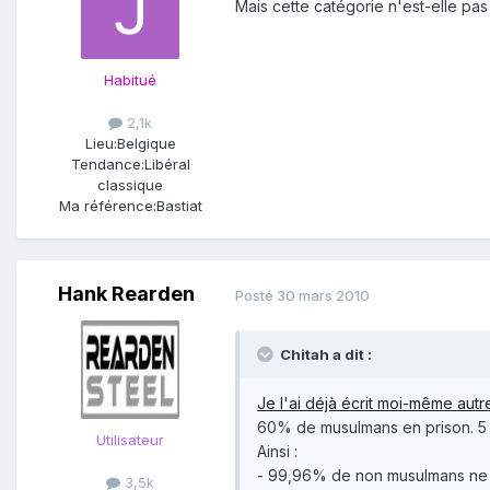
Mais cette catégorie n'est-elle pa
Habitué
2,1k
Lieu:
Belgique
Tendance:
Libéral
classique
Ma référence:
Bastiat
Hank Rearden
Posté
30 mars 2010
Chitah a dit :
Je l'ai déjà écrit moi-même autr
60% de musulmans en prison. 5 
Utilisateur
Ainsi :
- 99,96% de non musulmans ne s
3,5k