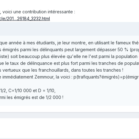
 voici une contribution intéressante :
icle/201…26184_3232.html
ue année à mes étudiants, je leur montre, en utilisant le fameux t
des émigrés parmi les délinquants peut largement dépasser 50 % (p
iste) soit beaucoup plus élevée qu'elle ne l'est parmi la population
é que le taux de délinquance est plus fort parmi les tranches de popu
 vertueux que les franchouillards, dans toutes les tranches !
e immédiatement Zemmour, la voici : p(trafiquants?émigrés)=p(émigré
/2, C=1/10 000 et D = 1/10,
rmi les émigrés est de 1/2 000 !