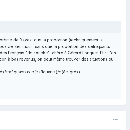
héorème de Bayes, que la proportion (techniquement la
ropos de Zemmour) sans que la proportion des délinquants
 des Français "de souche", chère à Gérard Longuet. Et si l'on
lation à bas revenus, on peut même trouver des situations où
s?trafiquants)x p(trafiquants)/p(émigrés)