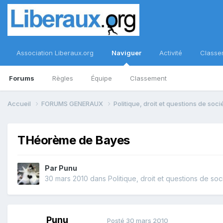
Association Liberaux.org
Naviguer
Activité
Classe
Forums
Règles
Équipe
Classement
Accueil
FORUMS GENERAUX
Politique, droit et questions de soc
THéorème de Bayes
Par
Punu
30 mars 2010
dans
Politique, droit et questions de soc
Punu
Posté
30 mars 2010