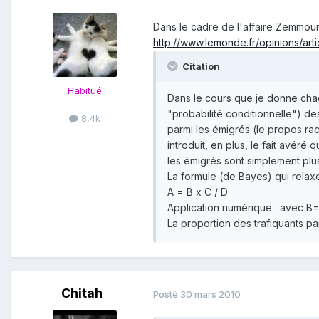
Dans le cadre de l'affaire Zemmour,
http://www.lemonde.fr/opinions/art
Citation
Habitué
Dans le cours que je donne chaq
"probabilité conditionnelle") 
8,4k
parmi les émigrés (le propos rac
introduit, en plus, le fait avér
les émigrés sont simplement plus
La formule (de Bayes) qui relax
A = B x C / D
Application numérique : avec B=1
La proportion des trafiquants pa
Chitah
Posté
30 mars 2010