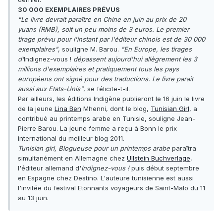
30 000 EXEMPLAIRES PRÉVUS
"Le livre devrait paraître en Chine en juin au prix de 20
yuans (RMB), soit un peu moins de 3 euros. Le premier
tirage prévu pour l'instant par l'éditeur chinois est de 30 000
exemplaires"
, souligne M. Barou.
"En Europe, les tirages
d'
Indignez-vous !
dépassent aujourd'hui allègrement les 3
millions d'exemplaires et pratiquement tous les pays
européens ont signé pour des traductions. Le livre paraît
aussi aux Etats-Unis"
, se félicite-t-il.
Par ailleurs, les éditions Indigène publieront le 16 juin le livre
de la jeune
Lina Ben
Mhenni, dont le blog,
Tunisian Girl
, a
contribué au printemps arabe en Tunisie, souligne Jean-
Pierre Barou. La jeune femme a reçu à Bonn le prix
international du meilleur blog 2011.
Tunisian girl, Blogueuse pour un printemps arabe
paraîtra
simultanément en Allemagne chez
Ullstein Buchverlage
,
l'éditeur allemand d'
Indignez-vous !
puis début septembre
en Espagne chez Destino. L'auteure tunisienne est aussi
l'invitée du festival Etonnants voyageurs de Saint-Malo du 11
au 13 juin.