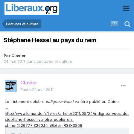
Lectures et culture
Stéphane Hessel au pays du nem
Par
Clavier
24 mai 2011
dans
Lectures et culture
Clavier
Posté
24 mai 2011
Le tristement célèbre
Indignez-Vous!
va être publié en Chine.
…
http://www.lemonde.fr/livres/article/2011/05/24/indignez-vous-de-
stephane-hessel-va-etre-publie-en-
chine_1526777_3260.html#xtor=RSS-3208