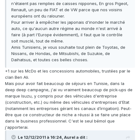
n'étaient pas remplies de caisses nippones, En gros Pigeot,
Renault, un peu de FIAT et de VW parce que nos voisins
européens ont du ralouner.
Pour arriver à empêcher les japonais d'inonder le marché
auto, ce qu'aucun autre régime au monde n'est arrivé à
faire (à part l'Europe évidemment), il faut que le contrôle
soit musclé, tout de même.
Amis Tunisiens, je vous souhaite tout plein de Toyotas, de
Nissans, de Hondas, de Mitsubishi, de Suzukie, de
Daihatsus, et toutes ces belles choses.
+1 sur les McDo et les concessions automobiles, trustées par le
clan Ben Ali.
Mais pour avoir fait beaucoup de séjours en Tunisie, dans la
deep deep campagne, j'ai vu vraiment beaucoup de pick-ups de
marque Isuzu, y compris pour des véhicules d'entreprise
(construction, etc.) ou même des véhicules d'entreprises d'Etat
(notamment les entreprises gérant les canaux d’irrigation). Peut-
être que ce constructeur de niche a réussi à se faire une place
dans le business professionnel. C'est le seul bémol que
j'apporterai.
Le 12/12/2011 à 16:24, Aurel a dit :