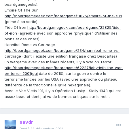
boardgamegeeks):
Empire Of The Sun
http://boardgamegeek.com/boardgame/11825/empire-of-the-sun
(primé à sa sortie)
Tide Of Iron
http://boardgamegeek.com/boardgame/22825/tide-
of-iron
(agréable avec son approche "physique" d'utiliser des
pions et des chars)
Hannibal Rome vs Carthage
http://boardgamegeek.com/boardgame/234/hannibal-rome-vs-
carthage
(dont il existe une édition française chez Descartes)
En wargame avec des thèmes récents, il y a War on Terror
http://boardgamegeek.com/boardgame/62227/labyrinth-the-war-
on-terror-2001(qui
date de 2010), sur la guerre contre le
terrorisme lancée par les USA (avec une approche du plateau
différente de la traditionnelle grille hexagonale).
Avec le Vae Victis 101, il y a Opération Husky - Sicily 1943 qui est
assez beau et dont j'ai vu de bonnes critiques sur le net…
xavdr
Posté
14 décembre 2011