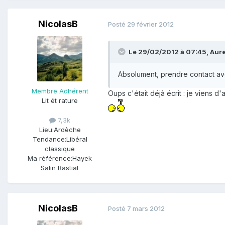
NicolasB
Posté
29 février 2012
Le 29/02/2012 à 07:45, Aurel 
Absolument, prendre contact ave
Membre Adhérent
Oups c'était déjà écrit : je viens d
Lit ét rature
7,3k
Lieu:
Ardèche
Tendance:
Libéral
classique
Ma référence:
Hayek
Salin Bastiat
NicolasB
Posté
7 mars 2012