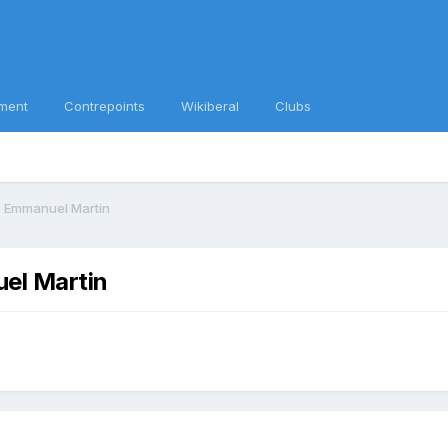
ment
Contrepoints
Wikiberal
Clubs
ite Emmanuel Martin
uel Martin