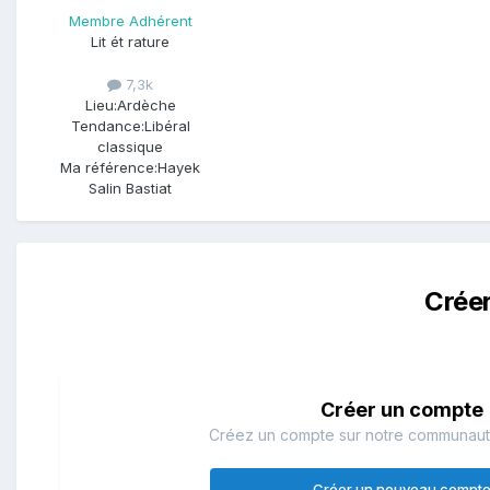
Membre Adhérent
Lit ét rature
7,3k
Lieu:
Ardèche
Tendance:
Libéral
classique
Ma référence:
Hayek
Salin Bastiat
Crée
Créer un compte
Créez un compte sur notre communauté.
Créer un nouveau compt