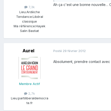
Ah ça c'est une bonne nouvelle… C
7,3k
Lieu:
Ardèche
Tendance:
Libéral
classique
Ma référence:
Hayek
Salin Bastiat
Aurel
Posté
29 février 2012
Absolument, prendre contact avec P
Membre Actif
2,7k
Lieu:
partiliberaldemocra
te.fr