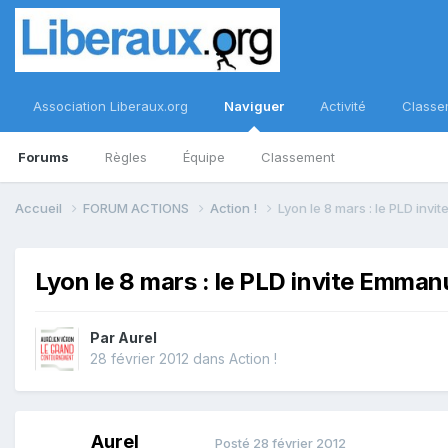
Association Liberaux.org
Naviguer
Activité
Classe
Forums
Règles
Équipe
Classement
Accueil
FORUM ACTIONS
Action !
Lyon le 8 mars : le PLD inv
Lyon le 8 mars : le PLD invite Emman
Par
Aurel
28 février 2012
dans
Action !
Aurel
Posté
28 février 2012