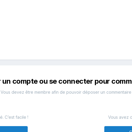
r un compte ou se connecter pour comm
Vous devez être membre afin de pouvoir déposer un commentaire
 C’est facile !
Vous avez d
e
C