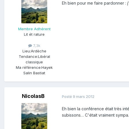
Eh bien pour me faire pardonner : j
Membre Adhérent
Lit ét rature
7,3k
Lieu:
Ardèche
Tendance:
Libéral
classique
Ma référence:
Hayek
Salin Bastiat
NicolasB
Posté
9 mars 2012
Eh bien la conférence était très in
subissons… C'était vraiment sympa…