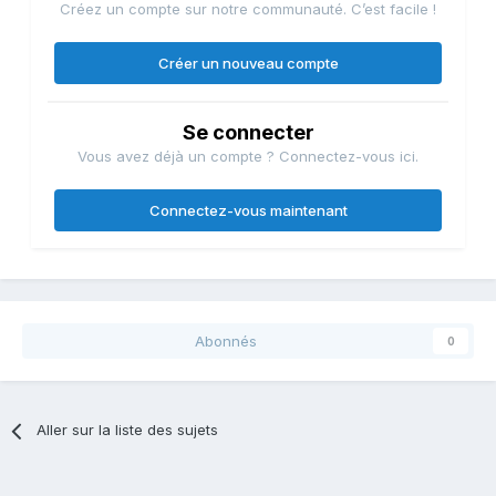
remplis de noms et de chiffres, a longtemps été tenue par
Créez un compte sur notre communauté. C’est facile !
Jocelyne S., ancienne collaboratrice du questeur Roger
Romani, puis de Josselin de Rohan, le patron du groupe.
Créer un nouveau compte
Une dizaine de sénateurs rémunéraient ainsi sur leur quota
d’assistants des collaborateurs qu’ils mettaient en réalité à
la disposition du groupe parlementaire. Puis l’UMP reversait
Se connecter
en sous-main à ces sénateurs une partie des salaires de
Vous avez déjà un compte ? Connectez-vous ici.
leurs collaborateurs détachés!
Connectez-vous maintenant
Abonnés
0
Aller sur la liste des sujets